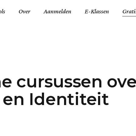
ols
Over
Aanmelden
E-Klassen
Grati
ida an-Nouraaniyyah
FAQ
Junior zater-woensdag
Gelov
an tajwied fonetisch
Contact
Junior zon-donderdag
Jezus 
ran leren memoriseren
Stichting Tawfiq
Koran maan-donderda
Afgod
ne cursussen ove
 Schone Namen van Allah
Privacyverklaring
Qaidatu Nooraanyah L
Profe
st met islamitische termen
Algemene Voorwaarden
Arabisch voor niv. 01 
Promi
en Identiteit
Vakanties Tawfiq 2025-
Docenten Login Tawfiq
Strom
2026
De Ko
Hadit