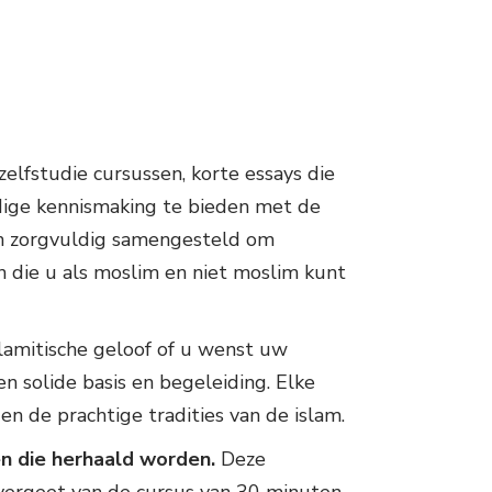
en van Profeet
mmed
ding en Identiteit
dkundig Blog
elfstudie cursussen, korte essays die
ndige kennismaking te bieden met de
ijn zorgvuldig samengesteld om
 die u als moslim en niet moslim kunt
lamitische geloof of u wenst uw
n solide basis en begeleiding. Elke
n de prachtige tradities van de islam.
n die herhaald worden.
Deze