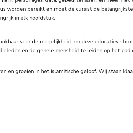
e kern, personages, data, gebeurtenissen, en meer niet
sus worden bereikt en moet de cursist de belangrijkst
grijk in elk hoofdstuk.
 dankbaar voor de mogelijkheid om deze educatieve bro
ilieleden en de gehele mensheid te leiden op het pad d
n en groeien in het islamitische geloof. Wij staan kl