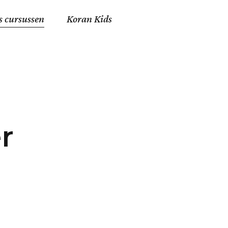
s cursussen
Koran Kids
en in Allah
in de Islam
g
erij in Mekka
r
essen
et Mohammed
tm 06
nente Geleerden
.nl
ingen in de Islam
ran
h en Fiqh