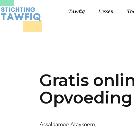
Tawfiq
Lessen
To
Lessen kinderen
Qa
Cursisten 18+
Kor
Ko
Gratis onli
99
Lij
Opvoeding 
Assalaamoe Alaykoem,