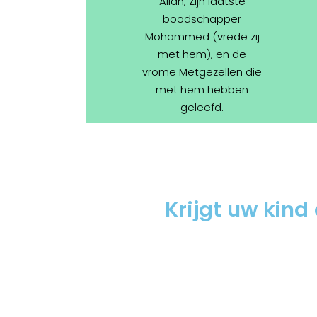
Allah, Zijn laatste
boodschapper
Mohammed (vrede zij
met hem), en de
vrome Metgezellen die
met hem hebben
geleefd.
Krijgt uw kind 