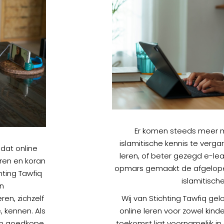
Er komen steeds meer 
islamitische kennis te verga
 dat online
leren, of beter gezegd e-le
eren en koran
opmars gemaakt de afgelopen
hting Tawfiq
islamitische
un
en, zichzelf
Wij van Stichting Tawfiq ge
 kennen. Als
online leren voor zowel kind
een goedkope
toekomst ligt voornamelijk in