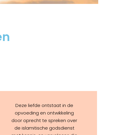
en van Profeet
mmed
ding en Identiteit
en
dkundig Blog
Deze liefde ontstaat in de
opvoeding en ontwikkeling
door oprecht te spreken over
de islamitische godsdienst