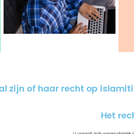
al zijn of haar recht op islami
Het rec
U vraagt zich waarschijnlij