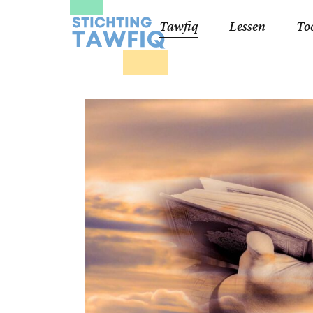
Tawfiq
Lessen
To
Lessen kinderen
Qa
Cursisten 18+
Kor
Ko
99
Lij