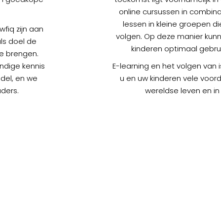
online cursussen in combinat
lessen in kleine groepen die
wfiq zijn aan
volgen. Op deze manier kunn
ls doel de
kinderen optimaal gebru
te brengen.
ndige kennis
E-learning en het volgen van 
ndel, en we
u en uw kinderen vele voord
ders.
wereldse leven en in