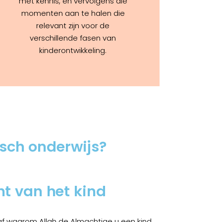
met kennis, en vervolgens die
momenten aan te halen die
relevant zijn voor de
verschillende fasen van
kinderontwikkeling.
tisch onderwijs?
ht van het kind
k af waarom Allah de Almachtige u een kind