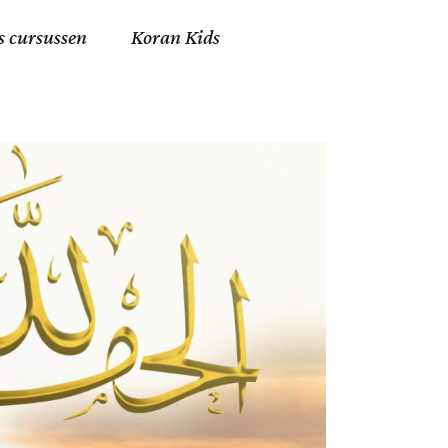
s cursussen
Koran Kids
en in Allah
in de Islam
g
erij in Mekka
essen
et Mohammed
tm 06
nente Geleerden
.nl
ingen in de Islam
ran
h en Fiqh