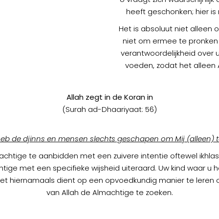
heeft geschonken; hier i
Het is absoluut niet alleen
niet om ermee te pronken in
verantwoordelijkheid over 
voeden, zodat het alleen 
Allah zegt in de Koran in
(Surah ad-Dhaariyaat: 56)
) heb de djinns en mensen slechts geschapen om Mij (alleen) 
htige te aanbidden met een zuivere intentie oftewel ikhlas i
tige met een specifieke wijsheid uiteraard. Uw kind waar u het
het hiernamaals dient op een opvoedkundig manier te leren
van Allah de Almachtige te zoeken.