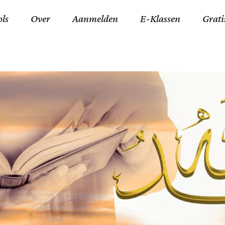
ols
Over
Aanmelden
E-Klassen
Grati
ida an-Nouraaniyyah
FAQ
Junior zater-woensdag
Gelov
an tajwied fonetisch
Contact
Junior zon-donderdag
Jezus 
ran leren memoriseren
Stichting Tawfiq
Koran maan-donderda
Afgod
 Schone Namen van Allah
Privacyverklaring
Qaidatu Nooraanyah L
Profe
st met islamitische termen
Algemene Voorwaarden
Arabisch voor niv. 01 
Promi
Vakanties Tawfiq 2025-
Docenten Login Tawfiq
Strom
2026
De Ko
Hadit