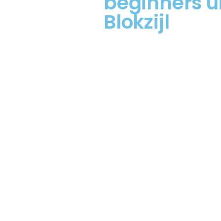
beginners ui
Blokzijl