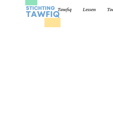
Tawfiq
Lessen
To
Lessen kinderen
Qa
Cursisten 18+
Kor
Ko
99
Lij