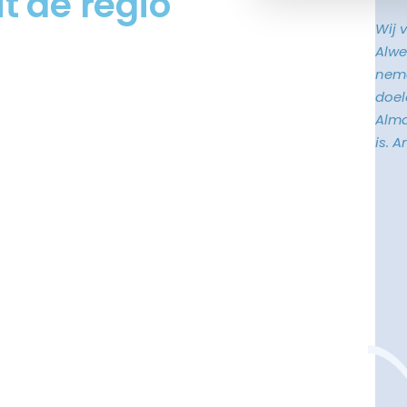
t de regio
Wij 
Alwe
neme
doele
Alma
is. 