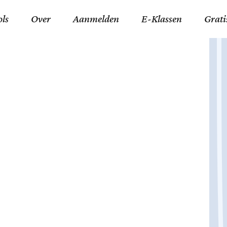
ols
Over
Aanmelden
E-Klassen
Grati
ida an-Nouraaniyyah
FAQ
Junior zater-woensdag
Gelov
an tajwied fonetisch
Contact
Junior zon-donderdag
Jezus 
ran leren memoriseren
Stichting Tawfiq
Koran maan-donderda
Afgod
 Schone Namen van Allah
Privacyverklaring
Qaidatu Nooraanyah L
Profe
st met islamitische termen
Algemene Voorwaarden
Arabisch voor niv. 01 
Promi
Vakanties Tawfiq 2025-
Docenten Login Tawfiq
Strom
2026
De Ko
Hadit