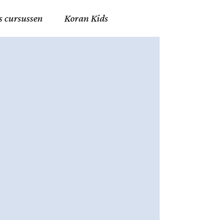
s cursussen
Koran Kids
en in Allah
in de Islam
g
erij in Mekka
essen
et Mohammed
tm 06
nente Geleerden
.nl
ingen in de Islam
ran
h en Fiqh