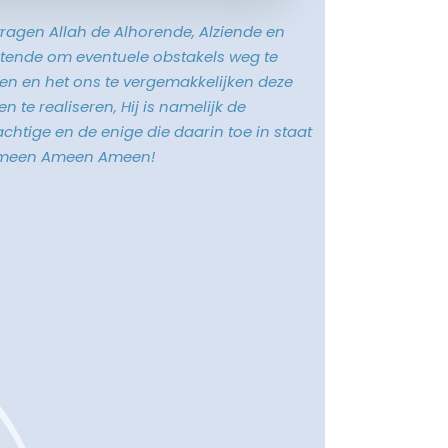
vragen Allah de Alhorende, Alziende en
tende om eventuele obstakels weg te
n en het ons te vergemakkelijken deze
n te realiseren, Hij is namelijk de
chtige en de enige die daarin toe in staat
Ameen Ameen Ameen!