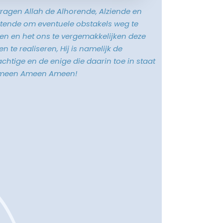
vragen Allah de Alhorende, Alziende en
tende om eventuele obstakels weg te
n en het ons te vergemakkelijken deze
n te realiseren, Hij is namelijk de
chtige en de enige die daarin toe in staat
Ameen Ameen Ameen!