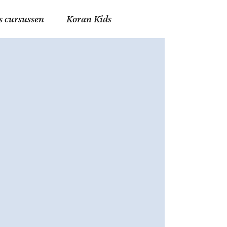
s cursussen
Koran Kids
en in Allah
in de Islam
g
erij in Mekka
essen
et Mohammed
tm 06
nente Geleerden
.nl
ingen in de Islam
ran
h en Fiqh