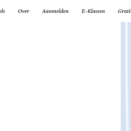
ols
Over
Aanmelden
E-Klassen
Grati
ida an-Nouraaniyyah
FAQ
Junior zater-woensdag
Gelov
an tajwied fonetisch
Contact
Junior zon-donderdag
Jezus 
ran leren memoriseren
Stichting Tawfiq
Koran maan-donderda
Afgod
 Schone Namen van Allah
Privacyverklaring
Qaidatu Nooraanyah L
Profe
st met islamitische termen
Algemene Voorwaarden
Arabisch voor niv. 01 
Promi
Vakanties Tawfiq 2025-
Docenten Login Tawfiq
Strom
2026
De Ko
Hadit