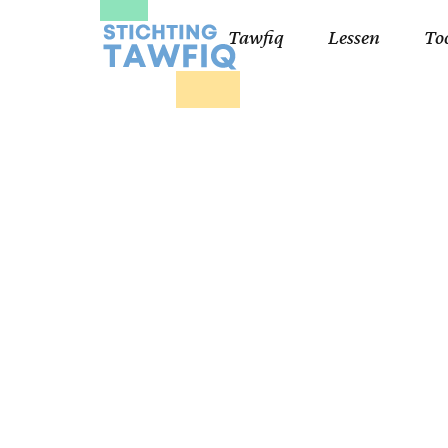
Tawfiq
Lessen
To
Lessen kinderen
Qa
Cursisten 18+
Kor
Ko
99
Lij