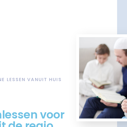
NE LESSEN VANUIT HUIS
mlessen voor
t de regio