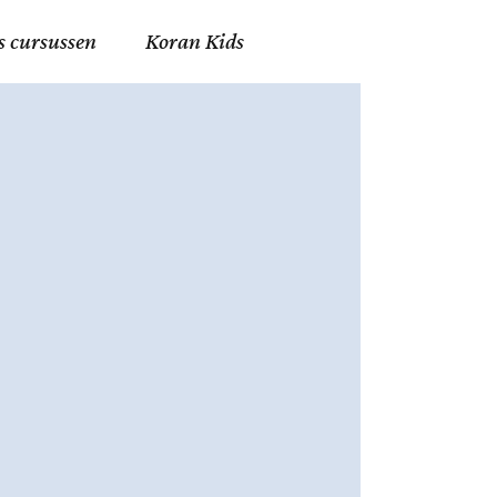
s cursussen
Koran Kids
en in Allah
in de Islam
g
erij in Mekka
essen
et Mohammed
tm 06
nente Geleerden
.nl
ingen in de Islam
ran
h en Fiqh