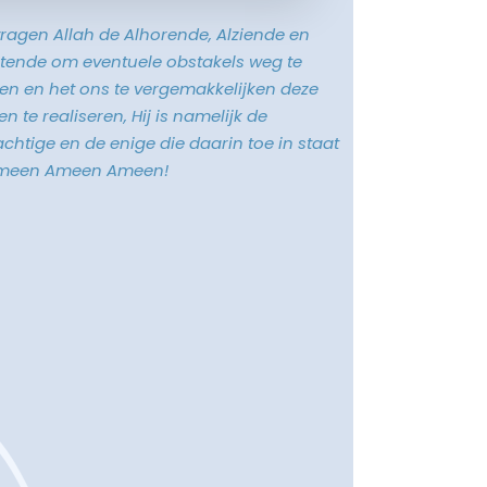
vragen Allah de Alhorende, Alziende en
tende om eventuele obstakels weg te
n en het ons te vergemakkelijken deze
n te realiseren, Hij is namelijk de
chtige en de enige die daarin toe in staat
Ameen Ameen Ameen!