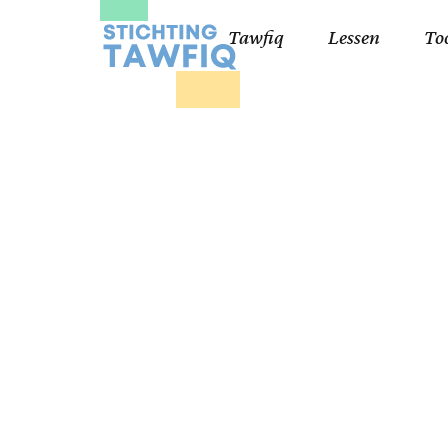
Tawfiq
Lessen
To
Lessen kinderen
Qa
Cursisten 18+
Kor
Ko
99
Lij