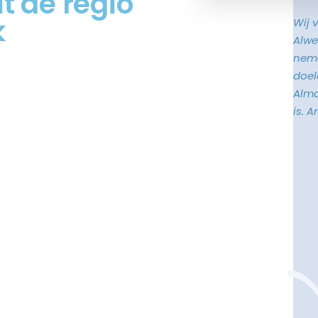
t de regio
k
Wij 
Alwe
neme
doele
Alma
is. 