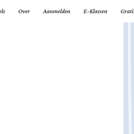
ols
Over
Aanmelden
E-Klassen
Grati
ida an-Nouraaniyyah
FAQ
Junior zater-woensdag
Gelov
an tajwied fonetisch
Contact
Junior zon-donderdag
Jezus 
ran leren memoriseren
Stichting Tawfiq
Koran maan-donderda
Afgod
 Schone Namen van Allah
Privacyverklaring
Qaidatu Nooraanyah L
Profe
st met islamitische termen
Algemene Voorwaarden
Arabisch voor niv. 01 
Promi
Vakanties Tawfiq 2025-
Docenten Login Tawfiq
Strom
2026
De Ko
Hadit