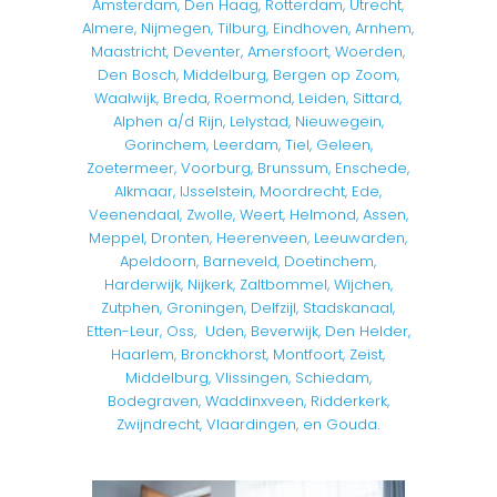
Amsterdam, Den Haag, Rotterdam, Utrecht,
Almere, Nijmegen, Tilburg, Eindhoven, Arnhem,
Maastricht, Deventer, Amersfoort, Woerden,
Den Bosch, Middelburg, Bergen op Zoom,
Waalwijk, Breda, Roermond, Leiden, Sittard,
Alphen a/d Rijn, Lelystad, Nieuwegein,
Gorinchem, Leerdam, Tiel, Geleen,
Zoetermeer, Voorburg, Brunssum, Enschede,
Alkmaar, IJsselstein, Moordrecht, Ede,
Veenendaal, Zwolle, Weert, Helmond, Assen,
Meppel, Dronten, Heerenveen, Leeuwarden,
Apeldoorn, Barneveld, Doetinchem,
Harderwijk, Nijkerk, Zaltbommel, Wijchen,
Zutphen, Groningen, Delfzijl, Stadskanaal,
Etten-Leur, Oss, Uden, Beverwijk, Den Helder,
Haarlem, Bronckhorst, Montfoort, Zeist,
Middelburg, Vlissingen, Schiedam,
Bodegraven, Waddinxveen, Ridderkerk,
Zwijndrecht, Vlaardingen, en Gouda.