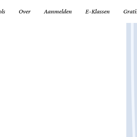
ols
Over
Aanmelden
E-Klassen
Grati
ida an-Nouraaniyyah
FAQ
Junior zater-woensdag
Gelov
an tajwied fonetisch
Contact
Junior zon-donderdag
Jezus 
ran leren memoriseren
Stichting Tawfiq
Koran maan-donderda
Afgod
 Schone Namen van Allah
Privacyverklaring
Qaidatu Nooraanyah L
Profe
st met islamitische termen
Algemene Voorwaarden
Arabisch voor niv. 01 
Promi
Vakanties Tawfiq 2025-
Docenten Login Tawfiq
Strom
2026
De Ko
Hadit