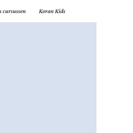
s cursussen
Koran Kids
en in Allah
in de Islam
g
erij in Mekka
essen
et Mohammed
tm 06
nente Geleerden
.nl
ingen in de Islam
ran
h en Fiqh