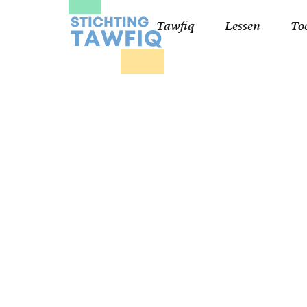
Tawfiq
Lessen
To
Lessen kinderen
Qa
Cursisten 18+
Kor
Ko
99
Lij