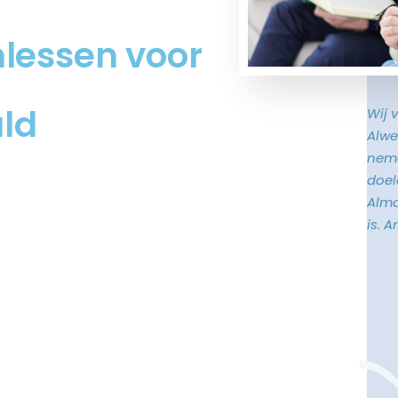
mlessen voor
ld
Wij 
Alwe
neme
doele
Alma
is. 