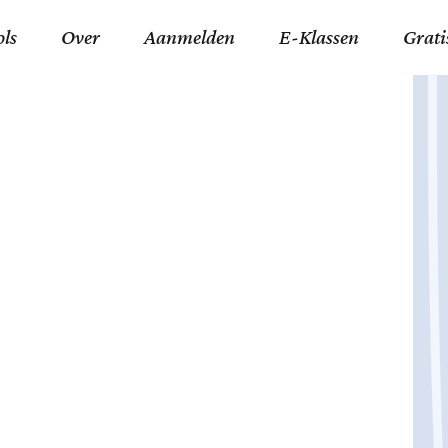
ols
Over
Aanmelden
E-Klassen
Grati
ida an-Nouraaniyyah
FAQ
Junior zater-woensdag
Gelov
an tajwied fonetisch
Contact
Junior zon-donderdag
Jezus 
ran leren memoriseren
Stichting Tawfiq
Koran maan-donderda
Afgod
 Schone Namen van Allah
Privacyverklaring
Qaidatu Nooraanyah L
Profe
st met islamitische termen
Algemene Voorwaarden
Arabisch voor niv. 01 
Promi
Vakanties Tawfiq 2025-
Docenten Login Tawfiq
Strom
2026
De Ko
Hadit