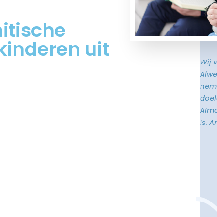
itische
kinderen uit
Wij 
Alwe
neme
doele
Alma
is. 