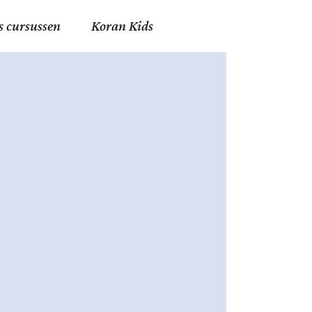
s cursussen
Koran Kids
en in Allah
in de Islam
g
erij in Mekka
essen
et Mohammed
tm 06
nente Geleerden
.nl
ingen in de Islam
ran
h en Fiqh