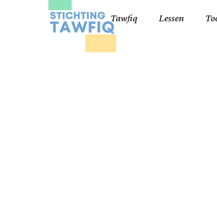
Tawfiq
Lessen
To
Lessen kinderen
Qa
Cursisten 18+
Kor
Ko
99
Lij