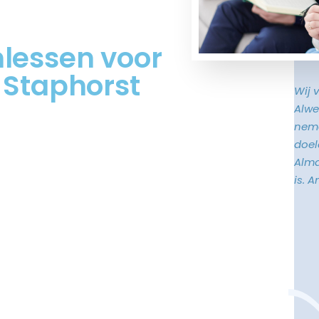
mlessen voor
 Staphorst
Wij 
Alwe
neme
doele
Alma
is. 