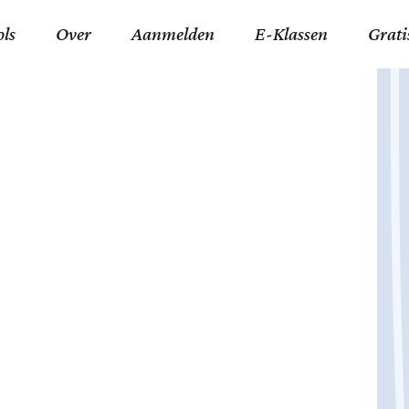
ols
Over
Aanmelden
E-Klassen
Grati
ida an-Nouraaniyyah
FAQ
Junior zater-woensdag
Gelov
an tajwied fonetisch
Contact
Junior zon-donderdag
Jezus 
ran leren memoriseren
Stichting Tawfiq
Koran maan-donderda
Afgod
 Schone Namen van Allah
Privacyverklaring
Qaidatu Nooraanyah L
Profe
st met islamitische termen
Algemene Voorwaarden
Arabisch voor niv. 01 
Promi
Vakanties Tawfiq 2025-
Docenten Login Tawfiq
Strom
2026
De Ko
Hadit