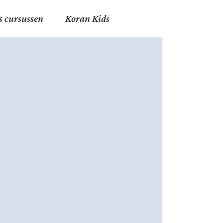
s cursussen
Koran Kids
en in Allah
in de Islam
g
erij in Mekka
essen
et Mohammed
tm 06
nente Geleerden
.nl
ingen in de Islam
ran
h en Fiqh