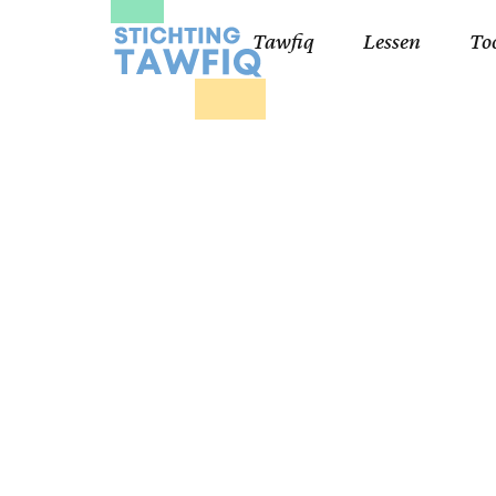
Tawfiq
Lessen
To
Lessen kinderen
Qa
Cursisten 18+
Kor
Ko
99
Lij