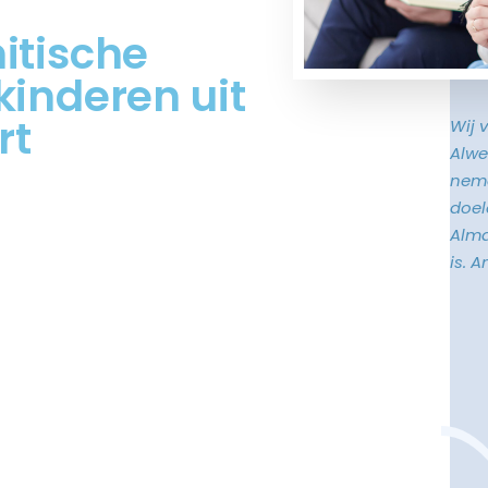
itische
kinderen uit
rt
Wij 
Alwe
neme
doele
Alma
is. 