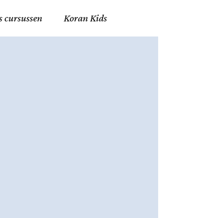
s cursussen
Koran Kids
en in Allah
in de Islam
g
erij in Mekka
essen
et Mohammed
tm 06
nente Geleerden
.nl
ingen in de Islam
ran
h en Fiqh