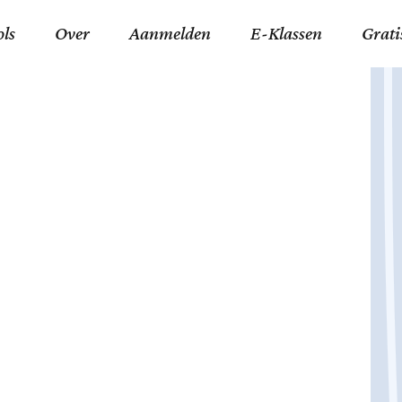
ols
Over
Aanmelden
E-Klassen
Grati
ida an-Nouraaniyyah
FAQ
Junior zater-woensdag
Gelov
an tajwied fonetisch
Contact
Junior zon-donderdag
Jezus 
ran leren memoriseren
Stichting Tawfiq
Koran maan-donderda
Afgod
 Schone Namen van Allah
Privacyverklaring
Qaidatu Nooraanyah L
Profe
st met islamitische termen
Algemene Voorwaarden
Arabisch voor niv. 01 
Promi
Vakanties Tawfiq 2025-
Docenten Login Tawfiq
Strom
2026
De Ko
Hadit