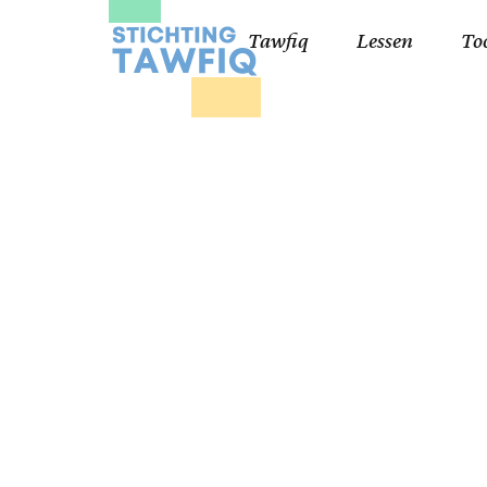
Tawfiq
Lessen
To
Lessen kinderen
Qa
Cursisten 18+
Kor
Ko
99
Lij