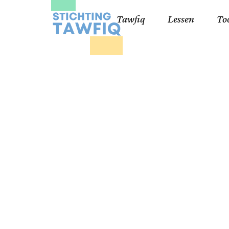
Tawfiq
Lessen
To
Lessen kinderen
Qa
Cursisten 18+
Kor
Ko
99
Lij