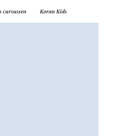
s cursussen
Koran Kids
en in Allah
in de Islam
g
erij in Mekka
essen
et Mohammed
tm 06
nente Geleerden
.nl
ingen in de Islam
ran
h en Fiqh