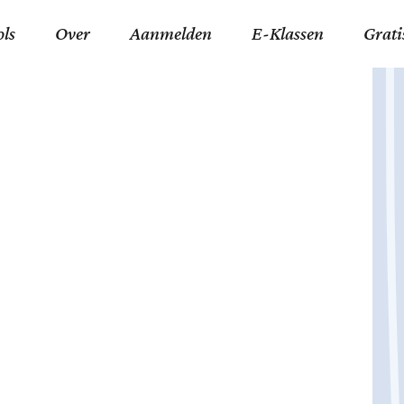
ols
Over
Aanmelden
E-Klassen
Grati
ida an-Nouraaniyyah
FAQ
Junior zater-woensdag
Gelov
an tajwied fonetisch
Contact
Junior zon-donderdag
Jezus 
ran leren memoriseren
Stichting Tawfiq
Koran maan-donderda
Afgod
 Schone Namen van Allah
Privacyverklaring
Qaidatu Nooraanyah L
Profe
st met islamitische termen
Algemene Voorwaarden
Arabisch voor niv. 01 
Promi
Vakanties Tawfiq 2025-
Docenten Login Tawfiq
Strom
2026
De Ko
Hadit