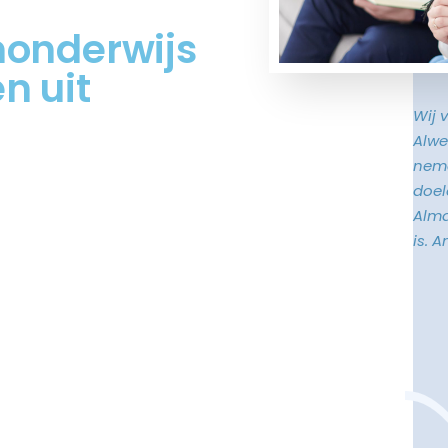
monderwijs
n uit
Wij 
Alwe
neme
doele
Alma
is. 