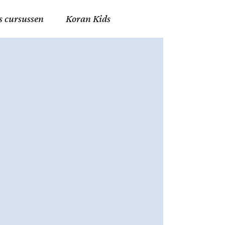
s cursussen
Koran Kids
en in Allah
in de Islam
g
erij in Mekka
essen
et Mohammed
tm 06
nente Geleerden
.nl
ingen in de Islam
ran
h en Fiqh