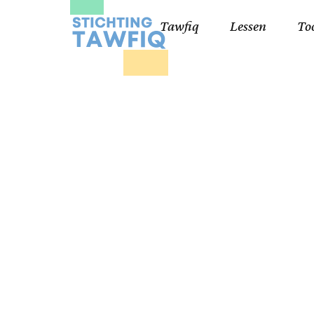
Tawfiq
Lessen
To
Lessen kinderen
Qa
Cursisten 18+
Kor
Ko
99
Lij