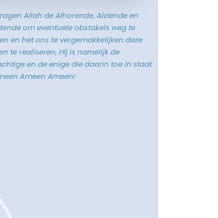
vragen Allah de Alhorende, Alziende en
tende om eventuele obstakels weg te
n en het ons te vergemakkelijken deze
n te realiseren, Hij is namelijk de
chtige en de enige die daarin toe in staat
Ameen Ameen Ameen!