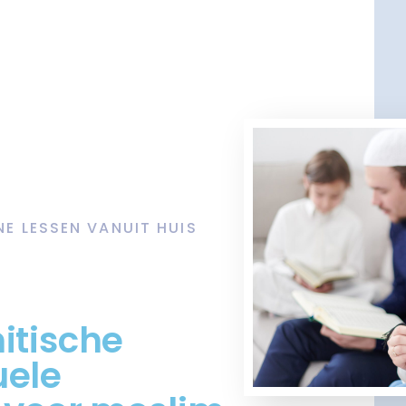
NE LESSEN VANUIT HUIS
itische
uele