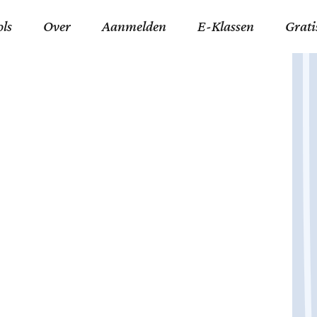
ols
Over
Aanmelden
E-Klassen
Grati
ida an-Nouraaniyyah
FAQ
Junior zater-woensdag
Gelov
an tajwied fonetisch
Contact
Junior zon-donderdag
Jezus 
ran leren memoriseren
Stichting Tawfiq
Koran maan-donderda
Afgod
 Schone Namen van Allah
Privacyverklaring
Qaidatu Nooraanyah L
Profe
st met islamitische termen
Algemene Voorwaarden
Arabisch voor niv. 01 
Promi
Vakanties Tawfiq 2025-
Docenten Login Tawfiq
Strom
2026
De Ko
Hadit