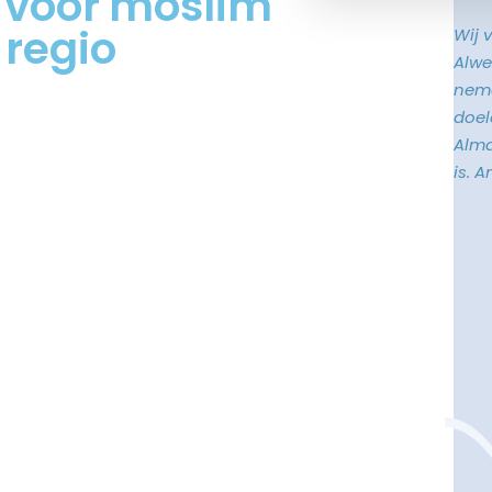
g voor moslim
 regio
Wij 
Alwe
neme
doele
Alma
is. 