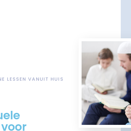
NE LESSEN VANUIT HUIS
uele
 voor