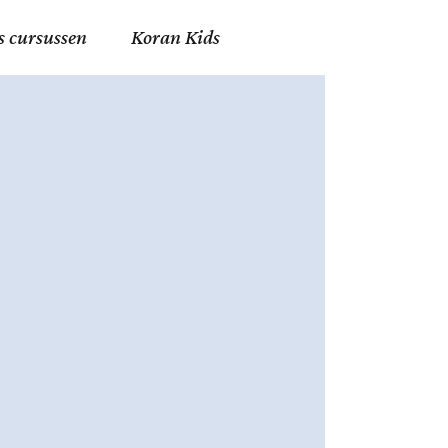
s cursussen
Koran Kids
en in Allah
in de Islam
g
erij in Mekka
essen
et Mohammed
tm 06
nente Geleerden
.nl
ingen in de Islam
ran
h en Fiqh