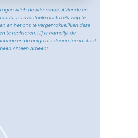
vragen Allah de Alhorende, Alziende en
tende om eventuele obstakels weg te
n en het ons te vergemakkelijken deze
n te realiseren, Hij is namelijk de
chtige en de enige die daarin toe in staat
Ameen Ameen Ameen!