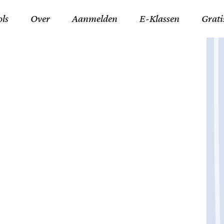
ols
Over
Aanmelden
E-Klassen
Grati
ida an-Nouraaniyyah
FAQ
Junior zater-woensdag
Gelov
an tajwied fonetisch
Contact
Junior zon-donderdag
Jezus 
ran leren memoriseren
Stichting Tawfiq
Koran maan-donderda
Afgod
 Schone Namen van Allah
Privacyverklaring
Qaidatu Nooraanyah L
Profe
st met islamitische termen
Algemene Voorwaarden
Arabisch voor niv. 01 
Promi
Vakanties Tawfiq 2025-
Docenten Login Tawfiq
Strom
2026
De Ko
Hadit