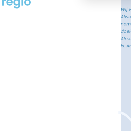
 regio
Wij 
Alwe
neme
doele
Alma
is. 