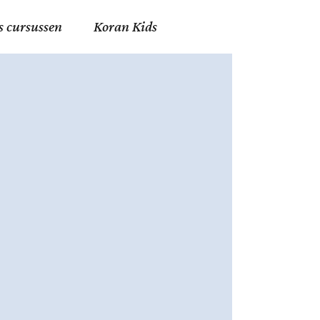
s cursussen
Koran Kids
en in Allah
in de Islam
g
erij in Mekka
essen
et Mohammed
tm 06
nente Geleerden
.nl
ingen in de Islam
ran
h en Fiqh