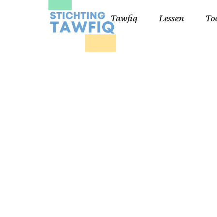
Tawfiq
Lessen
To
Lessen kinderen
Qa
Cursisten 18+
Kor
Ko
99
Lij