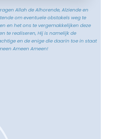
vragen Allah de Alhorende, Alziende en
tende om eventuele obstakels weg te
n en het ons te vergemakkelijken deze
n te realiseren, Hij is namelijk de
chtige en de enige die daarin toe in staat
Ameen Ameen Ameen!