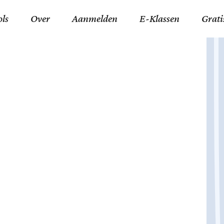
ols
Over
Aanmelden
E-Klassen
Grati
ida an-Nouraaniyyah
FAQ
Junior zater-woensdag
Gelov
an tajwied fonetisch
Contact
Junior zon-donderdag
Jezus 
ran leren memoriseren
Stichting Tawfiq
Koran maan-donderda
Afgod
 Schone Namen van Allah
Privacyverklaring
Qaidatu Nooraanyah L
Profe
st met islamitische termen
Algemene Voorwaarden
Arabisch voor niv. 01 
Promi
Vakanties Tawfiq 2025-
Docenten Login Tawfiq
Strom
2026
De Ko
Hadit