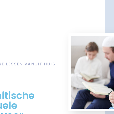
NE LESSEN VANUIT HUIS
itische
uele