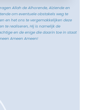
vragen Allah de Alhorende, Alziende en
tende om eventuele obstakels weg te
n en het ons te vergemakkelijken deze
n te realiseren, Hij is namelijk de
chtige en de enige die daarin toe in staat
Ameen Ameen Ameen!