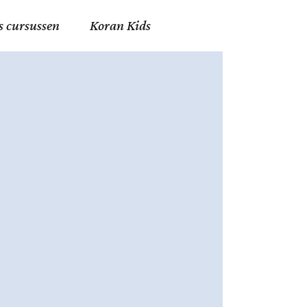
s cursussen
Koran Kids
en in Allah
in de Islam
g
erij in Mekka
essen
et Mohammed
tm 06
nente Geleerden
.nl
ingen in de Islam
ran
h en Fiqh