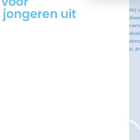
 voor
 jongeren uit
Wij 
Alwe
neme
doele
Alma
is. 