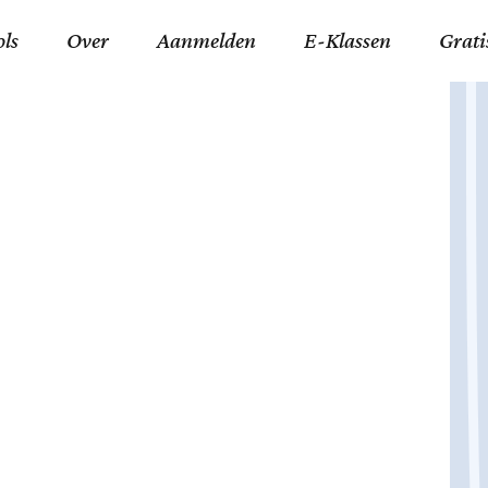
ols
Over
Aanmelden
E-Klassen
Grati
ida an-Nouraaniyyah
FAQ
Junior zater-woensdag
Gelov
an tajwied fonetisch
Contact
Junior zon-donderdag
Jezus 
ran leren memoriseren
Stichting Tawfiq
Koran maan-donderda
Afgod
 Schone Namen van Allah
Privacyverklaring
Qaidatu Nooraanyah L
Profe
st met islamitische termen
Algemene Voorwaarden
Arabisch voor niv. 01 
Promi
Vakanties Tawfiq 2025-
Docenten Login Tawfiq
Strom
2026
De Ko
Hadit