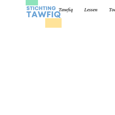
Tawfiq
Lessen
To
Lessen kinderen
Qa
Cursisten 18+
Kor
Ko
99
Lij