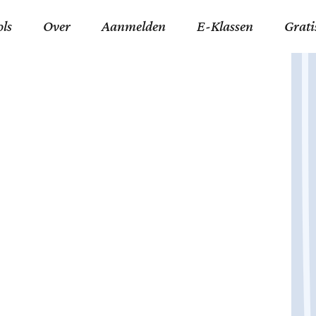
ols
Over
Aanmelden
E-Klassen
Grati
ida an-Nouraaniyyah
FAQ
Junior zater-woensdag
Gelov
an tajwied fonetisch
Contact
Junior zon-donderdag
Jezus 
ran leren memoriseren
Stichting Tawfiq
Koran maan-donderda
Afgod
 Schone Namen van Allah
Privacyverklaring
Qaidatu Nooraanyah L
Profe
st met islamitische termen
Algemene Voorwaarden
Arabisch voor niv. 01 
Promi
Vakanties Tawfiq 2025-
Docenten Login Tawfiq
Strom
2026
De Ko
Hadit