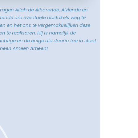
vragen Allah de Alhorende, Alziende en
tende om eventuele obstakels weg te
n en het ons te vergemakkelijken deze
n te realiseren, Hij is namelijk de
chtige en de enige die daarin toe in staat
Ameen Ameen Ameen!