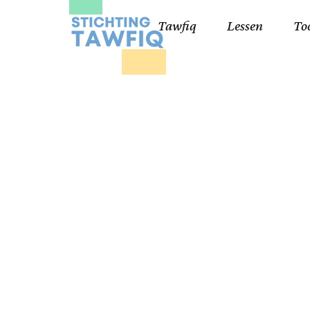
Tawfiq
Lessen
To
Lessen kinderen
Qa
Cursisten 18+
Kor
Ko
99
Lij