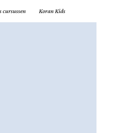
s cursussen
Koran Kids
en in Allah
in de Islam
g
erij in Mekka
essen
et Mohammed
tm 06
nente Geleerden
.nl
ingen in de Islam
ran
h en Fiqh