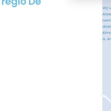
 regio De
Wij 
Alwe
neme
doele
Alma
is. 