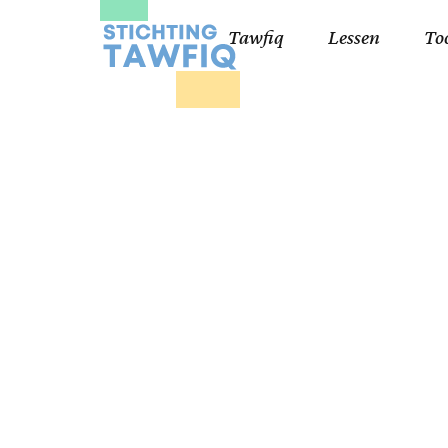
Tawfiq
Lessen
To
Lessen kinderen
Qa
Cursisten 18+
Kor
Ko
99
Lij