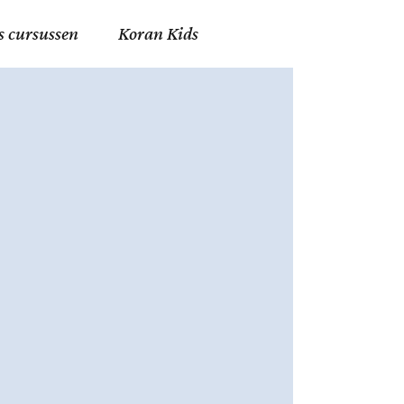
s cursussen
Koran Kids
en in Allah
in de Islam
g
erij in Mekka
essen
et Mohammed
tm 06
nente Geleerden
.nl
ingen in de Islam
ran
h en Fiqh