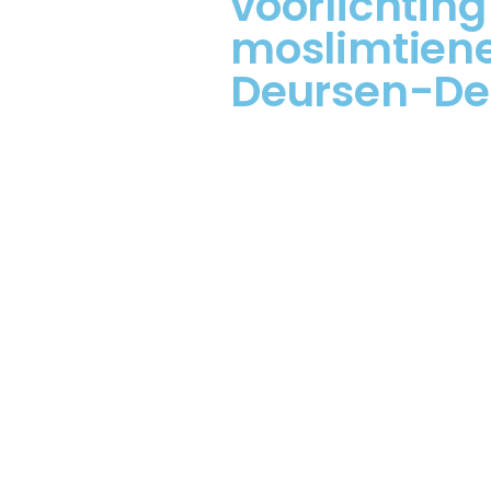
voorlichting
moslimtiener
Deursen-D