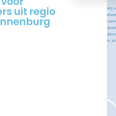
 voor
s uit regio
Wij 
Alwe
ennenburg
neme
doele
Alma
is. 