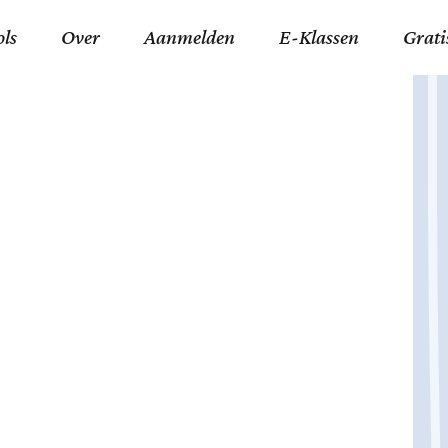
ols
Over
Aanmelden
E-Klassen
Grati
ida an-Nouraaniyyah
FAQ
Junior zater-woensdag
Gelov
an tajwied fonetisch
Contact
Junior zon-donderdag
Jezus 
ran leren memoriseren
Stichting Tawfiq
Koran maan-donderda
Afgod
 Schone Namen van Allah
Privacyverklaring
Qaidatu Nooraanyah L
Profe
st met islamitische termen
Algemene Voorwaarden
Arabisch voor niv. 01 
Promi
Vakanties Tawfiq 2025-
Docenten Login Tawfiq
Strom
2026
De Ko
Hadit