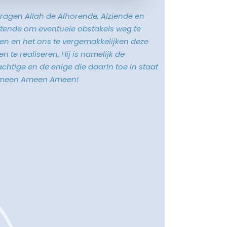
vragen Allah de Alhorende, Alziende en
tende om eventuele obstakels weg te
n en het ons te vergemakkelijken deze
n te realiseren, Hij is namelijk de
chtige en de enige die daarin toe in staat
Ameen Ameen Ameen!