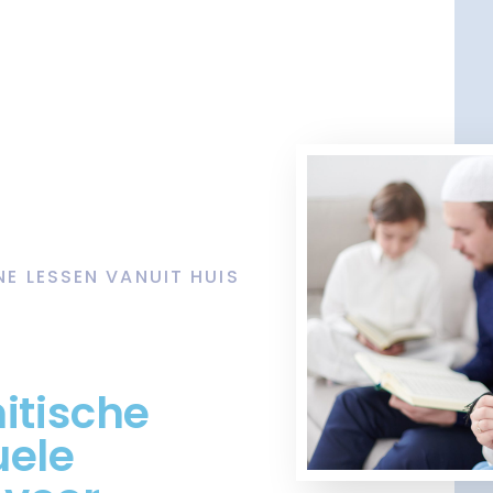
NE LESSEN VANUIT HUIS
itische
uele