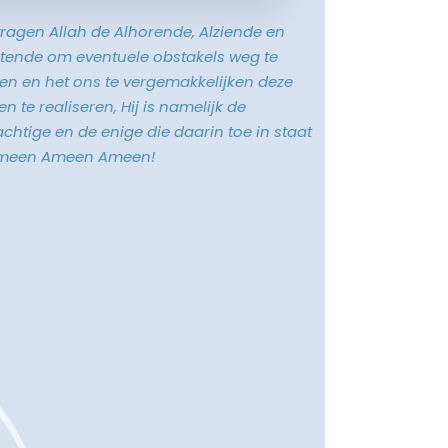
vragen Allah de Alhorende, Alziende en
tende om eventuele obstakels weg te
n en het ons te vergemakkelijken deze
n te realiseren, Hij is namelijk de
chtige en de enige die daarin toe in staat
Ameen Ameen Ameen!