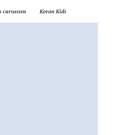
s cursussen
Koran Kids
en in Allah
in de Islam
g
erij in Mekka
essen
et Mohammed
tm 06
nente Geleerden
.nl
ingen in de Islam
ran
h en Fiqh