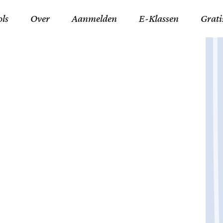
ols
Over
Aanmelden
E-Klassen
Grati
ida an-Nouraaniyyah
FAQ
Junior zater-woensdag
Gelov
an tajwied fonetisch
Contact
Junior zon-donderdag
Jezus 
ran leren memoriseren
Stichting Tawfiq
Koran maan-donderda
Afgod
 Schone Namen van Allah
Privacyverklaring
Qaidatu Nooraanyah L
Profe
st met islamitische termen
Algemene Voorwaarden
Arabisch voor niv. 01 
Promi
Vakanties Tawfiq 2025-
Docenten Login Tawfiq
Strom
2026
De Ko
Hadit