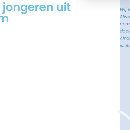
 jongeren uit
Wij 
um
Alwe
neme
doele
Alma
is. 