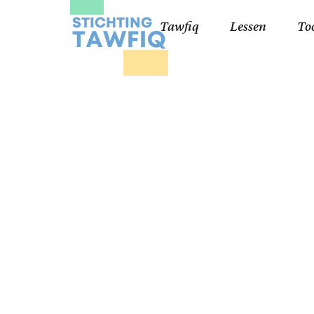
Tawfiq
Lessen
To
Lessen kinderen
Qa
Cursisten 18+
Kor
Ko
99
Lij