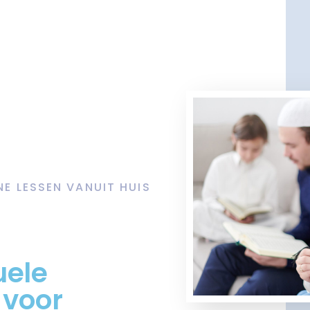
NE LESSEN VANUIT HUIS
uele
 voor