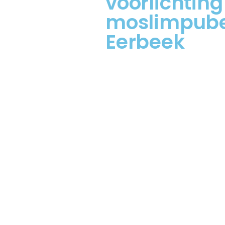
voorlichting
moslimpuber
Eerbeek