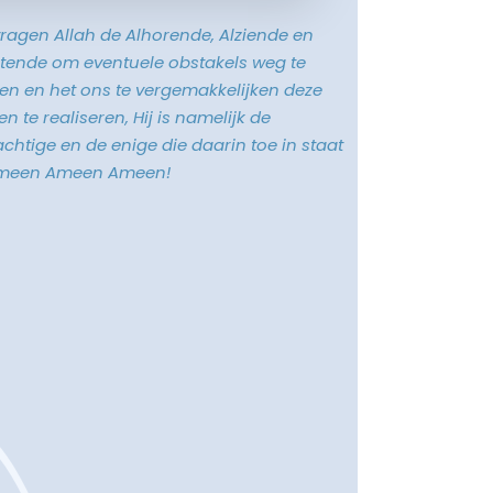
vragen Allah de Alhorende, Alziende en
tende om eventuele obstakels weg te
n en het ons te vergemakkelijken deze
n te realiseren, Hij is namelijk de
chtige en de enige die daarin toe in staat
Ameen Ameen Ameen!