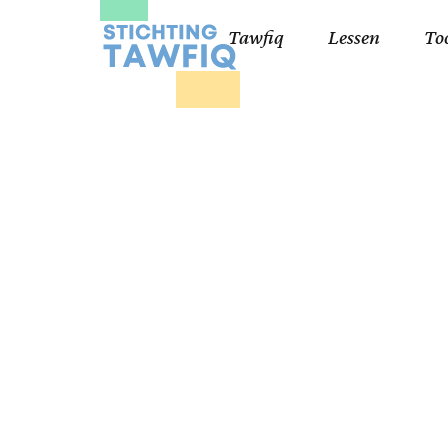
Tawfiq
Lessen
To
Lessen kinderen
Qa
Cursisten 18+
Kor
Ko
99
Lij