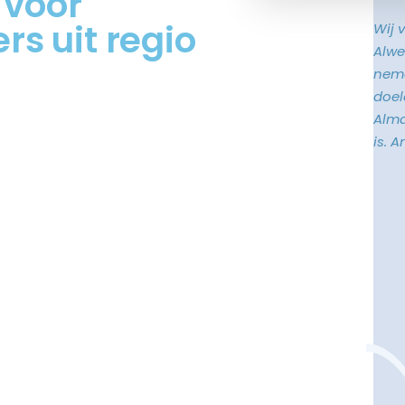
 voor
s uit regio
Wij 
Alwe
neme
doele
Alma
is. 