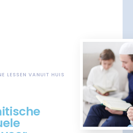
NE LESSEN VANUIT HUIS
itische
uele