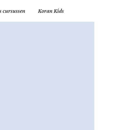
s cursussen
Koran Kids
en in Allah
in de Islam
g
erij in Mekka
essen
et Mohammed
tm 06
nente Geleerden
.nl
ingen in de Islam
ran
h en Fiqh