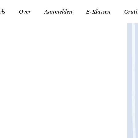
ols
Over
Aanmelden
E-Klassen
Grati
ida an-Nouraaniyyah
FAQ
Junior zater-woensdag
Gelov
an tajwied fonetisch
Contact
Junior zon-donderdag
Jezus 
ran leren memoriseren
Stichting Tawfiq
Koran maan-donderda
Afgod
 Schone Namen van Allah
Privacyverklaring
Qaidatu Nooraanyah L
Profe
st met islamitische termen
Algemene Voorwaarden
Arabisch voor niv. 01 
Promi
Vakanties Tawfiq 2025-
Docenten Login Tawfiq
Strom
2026
De Ko
Hadit