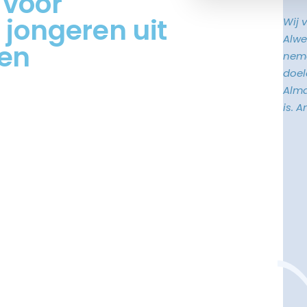
 voor
 jongeren uit
Wij 
Alwe
gen
neme
doele
Alma
is. 