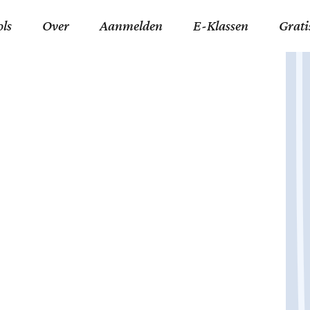
ols
Over
Aanmelden
E-Klassen
Grati
ida an-Nouraaniyyah
FAQ
Junior zater-woensdag
Gelov
an tajwied fonetisch
Contact
Junior zon-donderdag
Jezus 
ran leren memoriseren
Stichting Tawfiq
Koran maan-donderda
Afgod
 Schone Namen van Allah
Privacyverklaring
Qaidatu Nooraanyah L
Profe
st met islamitische termen
Algemene Voorwaarden
Arabisch voor niv. 01 
Promi
Vakanties Tawfiq 2025-
Docenten Login Tawfiq
Strom
2026
De Ko
Hadit