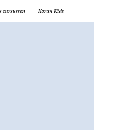
s cursussen
Koran Kids
en in Allah
in de Islam
g
erij in Mekka
essen
et Mohammed
tm 06
nente Geleerden
.nl
ingen in de Islam
ran
h en Fiqh