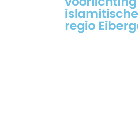
voorlichting
islamitische
regio Eiber