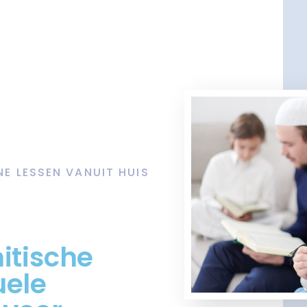
NE LESSEN VANUIT HUIS
itische
uele