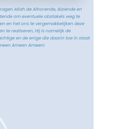
vragen Allah de Alhorende, Alziende en
tende om eventuele obstakels weg te
n en het ons te vergemakkelijken deze
n te realiseren, Hij is namelijk de
chtige en de enige die daarin toe in staat
Ameen Ameen Ameen!