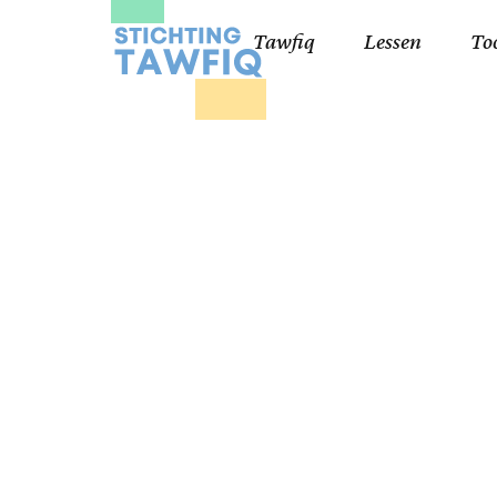
Tawfiq
Lessen
To
Lessen kinderen
Qa
Cursisten 18+
Kor
Ko
99
Lij