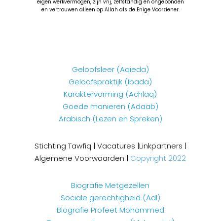
eigen werkvermogen, zijn vrij, zelfstandig en ongebonden
en vertrouwen alleen op Allah als de Enige Voorziener.
Geloofsleer (Aqieda)
Geloofspraktijk (Ibada)
Karaktervorming (Achlaq)
Goede manieren (Adaab)
Arabisch (Lezen en Spreken)
Stichting Tawfiq
|
Vacatures
|
Linkpartners
|
Algemene Voorwaarden
|
Copyright 2022
Biografie Metgezellen
Sociale gerechtigheid (Adl)
Biografie Profeet Mohammed