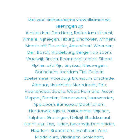
Met veel enthousiasme verwelkomen wij
leerlingen uit
Amsterdam, Den Haag, Rotterdam, Utrecht,
Almere, Nijmegen, Tilburg, Eindhoven, Arnhem,
Maastricht, Deventer, Amersfoort, Woerden,
Den Bosch, Middelburg, Bergen op Zoom,
Waalwijk, Breda, Roermond, Leiden, Sittard,
Alphen a/d Rijn, Lelystad, Nieuwegein,
Gorinchem, Leerdam, Tiel, Geleen,
Zoetermeer, Voorburg, Brunssum, Enschede,
Alkmaar, IJsselstein, Moordrecht, Ede,
Veenendaal, Zwolle, Weert, Helmond, Assen,
Meppel, Dronten, Heerenveen, Leeuwarden,
Apeldoorn, Barneveld, Doetinchem,
Harderwijk, Nijkerk, Zaltbommel, Wijchen,
Zutphen, Groningen, Delfzijl, Stadskanaal,
Etten-Leur, Oss, Uden, Beverwijk, Den Helder,
Haarlem, Bronckhorst, Montfoort, Zeist,
Middelburg, Vlissingen, Schiedam,