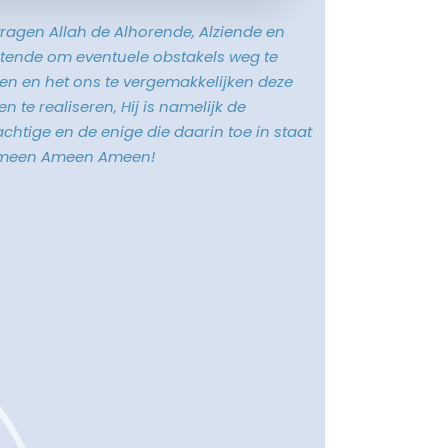
vragen Allah de Alhorende, Alziende en
tende om eventuele obstakels weg te
n en het ons te vergemakkelijken deze
n te realiseren, Hij is namelijk de
chtige en de enige die daarin toe in staat
Ameen Ameen Ameen!