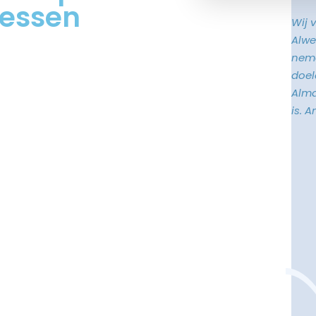
oessen
Wij 
Alwe
neme
doele
Alma
is. 