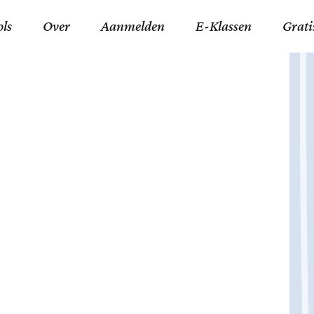
ols
Over
Aanmelden
E-Klassen
Grati
ida an-Nouraaniyyah
FAQ
Junior zater-woensdag
Gelov
an tajwied fonetisch
Contact
Junior zon-donderdag
Jezus 
ran leren memoriseren
Stichting Tawfiq
Koran maan-donderda
Afgod
 Schone Namen van Allah
Privacyverklaring
Qaidatu Nooraanyah L
Profe
st met islamitische termen
Algemene Voorwaarden
Arabisch voor niv. 01 
Promi
Vakanties Tawfiq 2025-
Docenten Login Tawfiq
Strom
2026
De Ko
Hadit