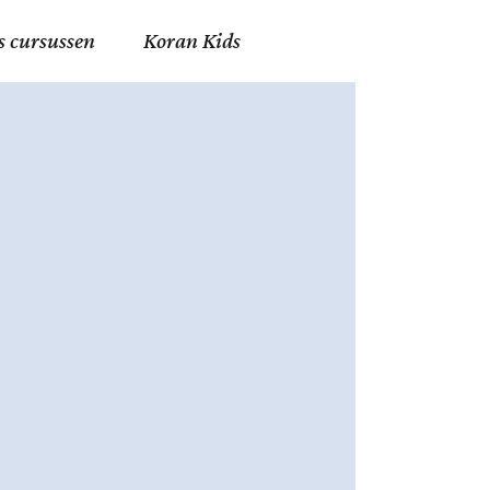
s cursussen
Koran Kids
en in Allah
in de Islam
g
erij in Mekka
essen
et Mohammed
tm 06
nente Geleerden
.nl
ingen in de Islam
ran
h en Fiqh