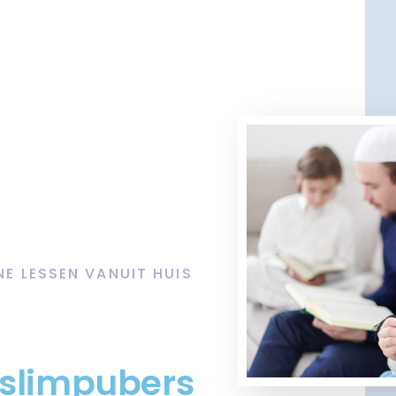
NE LESSEN VANUIT HUIS
oslimpubers