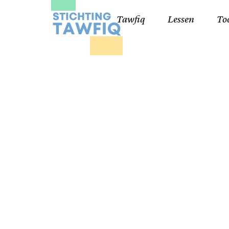
Tawfiq
Lessen
To
Lessen kinderen
Qa
Cursisten 18+
Kor
Ko
99
Lij