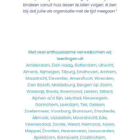
kinderen vanuit huis lessen te laten volgen. Ik ben
blij dat jullie als organisatie met de tijd meegaan.”
Met veel enthousiasme verwelkomen wij
leerlingen uit
Amsterdam, Den Haag, Rotterdam, Utrecht,
Almere, Nijmegen, Tilburg, Eindhoven, Arnhem,
Maastricht, Deventer, Amersfoort, Woerden,
Den Bosch, Middelburg, Bergen op Zoom,
Waalwijk, Breda, Roermond, Leiden, Sittard,
Alphen a/d Rijn, Lelystad, Nieuwegein,
Gorinchem, Leerdam, Tiel, Geleen,
Zoetermeer, Voorburg, Brunssum, Enschede,
Alkmaar, IJsselstein, Moordrecht, Ede,
Veenendaal, Zwolle, Weert, Helmond, Assen,
Meppel, Dronten, Heerenveen, Leeuwarden,
Apeldoorn, Barneveld, Doetinchem,