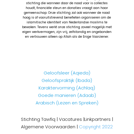
stichting die wanneer daar de nood voor is collectes
houdt, financiële steun en donaties vraagt aan haar
gemeenschap. Onze stichting zal ook wanneer de nood
hoog is of vooruitstrevend benefieten organiseren om de
islamitische identiteit van Nederlandse moslims te
bewaken. Tevens werkt onze stichting zoveel mogelijk met
eigen werkvermogen, zijn vrij, zelfstandig en ongebonden
en vertrouwen alleen op Allah als de Enige Voorziener.
Geloofsleer (Aqieda)
Geloofspraktijk (Ibada)
Karaktervorming (Achlaq)
Goede manieren (Adaab)
Arabisch (Lezen en Spreken)
Stichting Tawfiq
|
Vacatures
|
Linkpartners
|
Algemene Voorwaarden
|
Copyright 2022