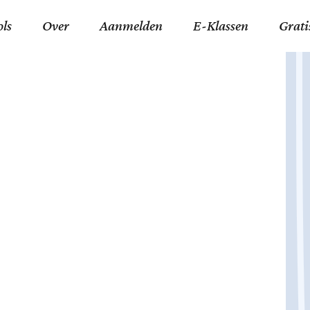
ols
Over
Aanmelden
E-Klassen
Grati
ida an-Nouraaniyyah
FAQ
Junior zater-woensdag
Gelov
an tajwied fonetisch
Contact
Junior zon-donderdag
Jezus 
ran leren memoriseren
Stichting Tawfiq
Koran maan-donderda
Afgod
 Schone Namen van Allah
Privacyverklaring
Qaidatu Nooraanyah L
Profe
st met islamitische termen
Algemene Voorwaarden
Arabisch voor niv. 01 
Promi
Vakanties Tawfiq 2025-
Docenten Login Tawfiq
Strom
2026
De Ko
Hadit