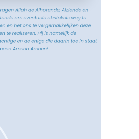
vragen Allah de Alhorende, Alziende en
tende om eventuele obstakels weg te
n en het ons te vergemakkelijken deze
n te realiseren, Hij is namelijk de
chtige en de enige die daarin toe in staat
Ameen Ameen Ameen!