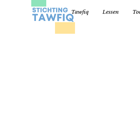
Tawfiq
Lessen
To
Lessen kinderen
Qa
Cursisten 18+
Kor
Ko
99
Lij