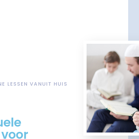
NE LESSEN VANUIT HUIS
uele
 voor