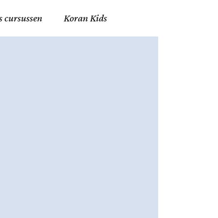
s cursussen
Koran Kids
en in Allah
in de Islam
g
erij in Mekka
essen
et Mohammed
tm 06
nente Geleerden
.nl
ingen in de Islam
ran
h en Fiqh