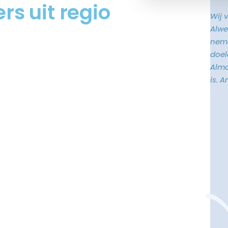
s uit regio
Wij 
Alwe
neme
doele
Alma
is. 