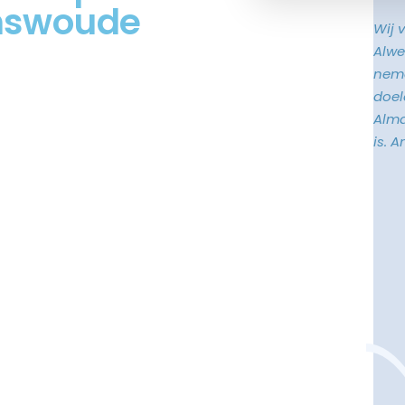
enswoude
Wij 
Alwe
neme
doele
Alma
is. 