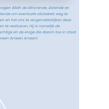
vragen Allah de Alhorende, Alziende en
tende om eventuele obstakels weg te
n en het ons te vergemakkelijken deze
n te realiseren, Hij is namelijk de
chtige en de enige die daarin toe in staat
Ameen Ameen Ameen!