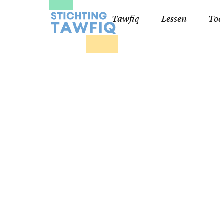
Tawfiq
Lessen
To
Lessen kinderen
Qa
Cursisten 18+
Kor
Ko
99
Lij