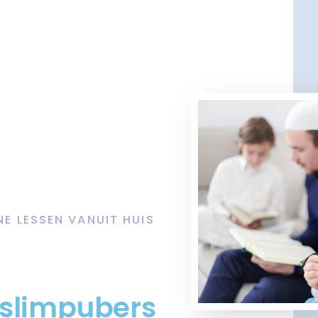
NE LESSEN VANUIT HUIS
oslimpubers