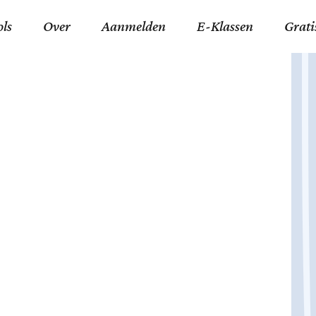
ols
Over
Aanmelden
E-Klassen
Grati
ida an-Nouraaniyyah
FAQ
Junior zater-woensdag
Gelov
an tajwied fonetisch
Contact
Junior zon-donderdag
Jezus 
ran leren memoriseren
Stichting Tawfiq
Koran maan-donderda
Afgod
 Schone Namen van Allah
Privacyverklaring
Qaidatu Nooraanyah L
Profe
st met islamitische termen
Algemene Voorwaarden
Arabisch voor niv. 01 
Promi
Vakanties Tawfiq 2025-
Docenten Login Tawfiq
Strom
2026
De Ko
Hadit