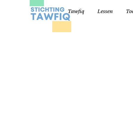
Tawfiq
Lessen
To
Lessen kinderen
Qa
Cursisten 18+
Kor
Ko
99
Lij