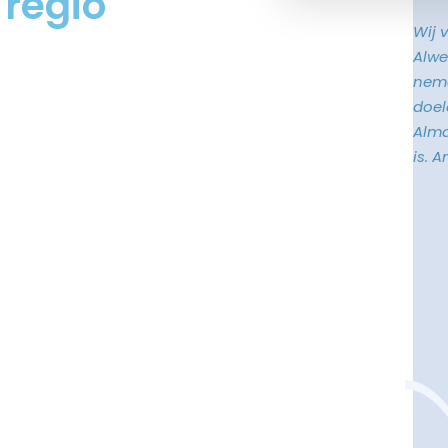
 regio
Wij 
Alwe
neme
doele
Alma
is. 