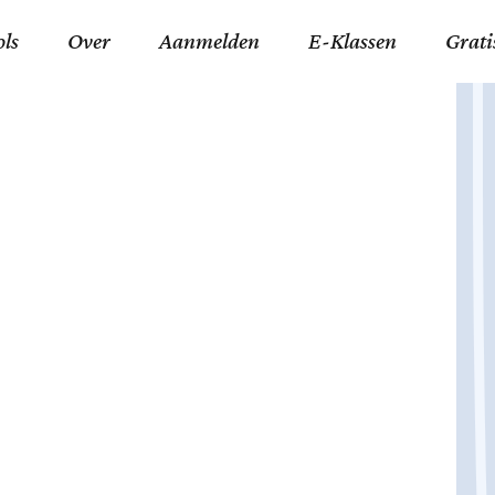
ols
Over
Aanmelden
E-Klassen
Grati
ida an-Nouraaniyyah
FAQ
Junior zater-woensdag
Gelov
an tajwied fonetisch
Contact
Junior zon-donderdag
Jezus 
ran leren memoriseren
Stichting Tawfiq
Koran maan-donderda
Afgod
 Schone Namen van Allah
Privacyverklaring
Qaidatu Nooraanyah L
Profe
st met islamitische termen
Algemene Voorwaarden
Arabisch voor niv. 01 
Promi
Vakanties Tawfiq 2025-
Docenten Login Tawfiq
Strom
2026
De Ko
Hadit