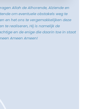
vragen Allah de Alhorende, Alziende en
tende om eventuele obstakels weg te
n en het ons te vergemakkelijken deze
n te realiseren, Hij is namelijk de
chtige en de enige die daarin toe in staat
Ameen Ameen Ameen!