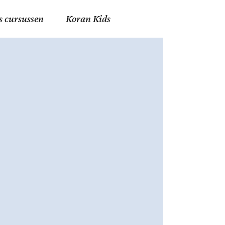
s cursussen
Koran Kids
en in Allah
in de Islam
g
erij in Mekka
essen
et Mohammed
tm 06
nente Geleerden
.nl
ingen in de Islam
ran
h en Fiqh