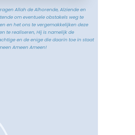
vragen Allah de Alhorende, Alziende en
tende om eventuele obstakels weg te
n en het ons te vergemakkelijken deze
n te realiseren, Hij is namelijk de
chtige en de enige die daarin toe in staat
Ameen Ameen Ameen!