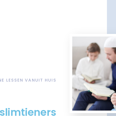
NE LESSEN VANUIT HUIS
slimtieners