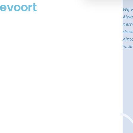
kevoort
Wij 
Alwe
neme
doele
Alma
is. 