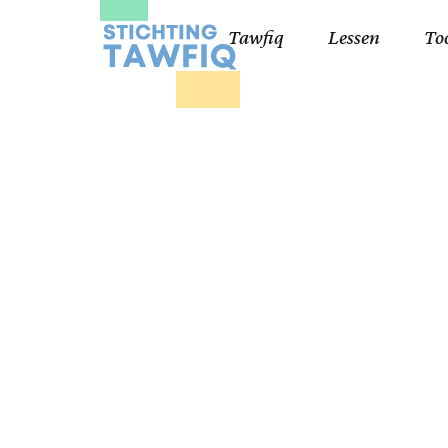
Tawfiq
Lessen
To
Lessen kinderen
Qa
Cursisten 18+
Kor
Ko
99
Lij