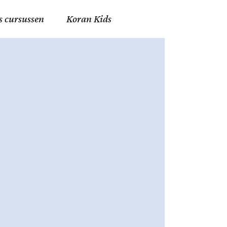
s cursussen
Koran Kids
en in Allah
in de Islam
g
erij in Mekka
essen
et Mohammed
tm 06
nente Geleerden
.nl
ingen in de Islam
ran
h en Fiqh