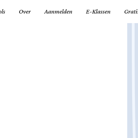
ols
Over
Aanmelden
E-Klassen
Grati
ida an-Nouraaniyyah
FAQ
Junior zater-woensdag
Gelov
an tajwied fonetisch
Contact
Junior zon-donderdag
Jezus 
ran leren memoriseren
Stichting Tawfiq
Koran maan-donderda
Afgod
 Schone Namen van Allah
Privacyverklaring
Qaidatu Nooraanyah L
Profe
st met islamitische termen
Algemene Voorwaarden
Arabisch voor niv. 01 
Promi
Vakanties Tawfiq 2025-
Docenten Login Tawfiq
Strom
2026
De Ko
Hadit