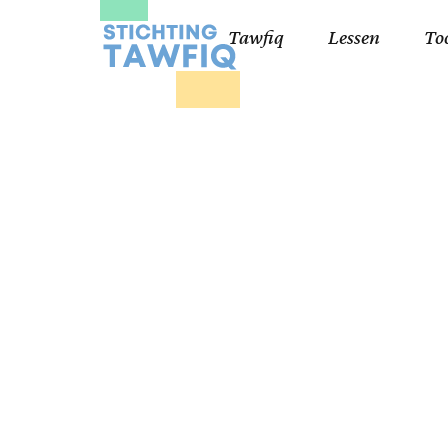
Tawfiq
Lessen
To
Lessen kinderen
Qa
Cursisten 18+
Kor
Ko
99
Lij