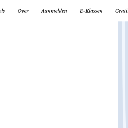
ols
Over
Aanmelden
E-Klassen
Grati
ida an-Nouraaniyyah
FAQ
Junior zater-woensdag
Gelov
an tajwied fonetisch
Contact
Junior zon-donderdag
Jezus 
ran leren memoriseren
Stichting Tawfiq
Koran maan-donderda
Afgod
 Schone Namen van Allah
Privacyverklaring
Qaidatu Nooraanyah L
Profe
st met islamitische termen
Algemene Voorwaarden
Arabisch voor niv. 01 
Promi
Vakanties Tawfiq 2025-
Docenten Login Tawfiq
Strom
2026
De Ko
Hadit