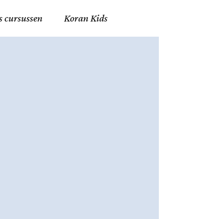
s cursussen
Koran Kids
en in Allah
in de Islam
g
erij in Mekka
essen
et Mohammed
tm 06
nente Geleerden
.nl
ingen in de Islam
ran
h en Fiqh