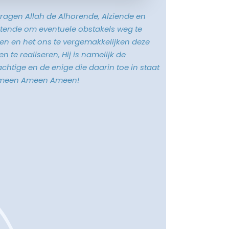
vragen Allah de Alhorende, Alziende en
tende om eventuele obstakels weg te
n en het ons te vergemakkelijken deze
n te realiseren, Hij is namelijk de
chtige en de enige die daarin toe in staat
Ameen Ameen Ameen!