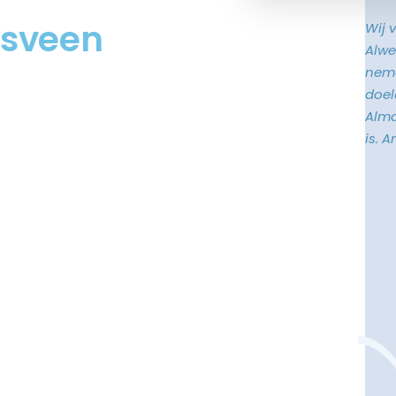
dsveen
Wij 
Alwe
neme
doele
Alma
is. 