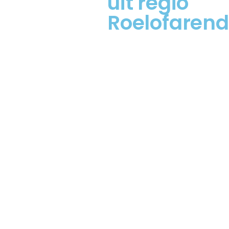
uit regio
Roelofaren