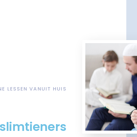
NE LESSEN VANUIT HUIS
slimtieners