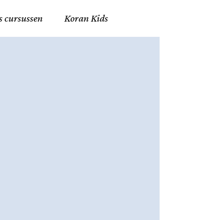
s cursussen
Koran Kids
en in Allah
in de Islam
g
erij in Mekka
essen
et Mohammed
tm 06
nente Geleerden
.nl
ingen in de Islam
ran
h en Fiqh