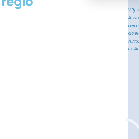
 regio
Wij 
Alwe
neme
doele
Alma
is. 