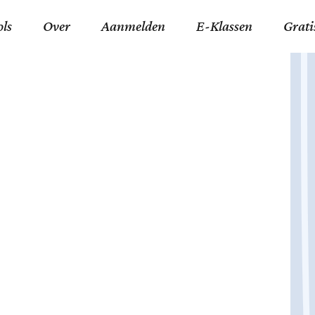
ols
Over
Aanmelden
E-Klassen
Grati
ida an-Nouraaniyyah
FAQ
Junior zater-woensdag
Gelov
an tajwied fonetisch
Contact
Junior zon-donderdag
Jezus 
ran leren memoriseren
Stichting Tawfiq
Koran maan-donderda
Afgod
 Schone Namen van Allah
Privacyverklaring
Qaidatu Nooraanyah L
Profe
st met islamitische termen
Algemene Voorwaarden
Arabisch voor niv. 01 
Promi
Vakanties Tawfiq 2025-
Docenten Login Tawfiq
Strom
2026
De Ko
Hadit