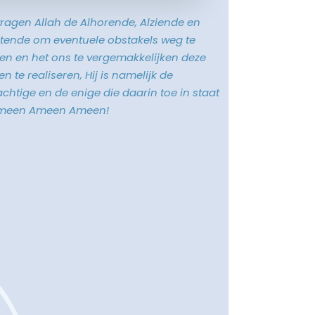
vragen Allah de Alhorende, Alziende en
tende om eventuele obstakels weg te
n en het ons te vergemakkelijken deze
n te realiseren, Hij is namelijk de
chtige en de enige die daarin toe in staat
Ameen Ameen Ameen!