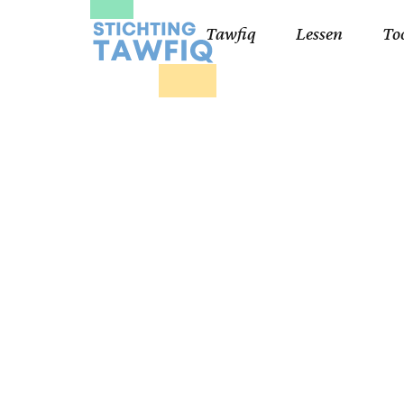
Tawfiq
Lessen
To
Lessen kinderen
Qa
Cursisten 18+
Kor
Ko
99
Lij