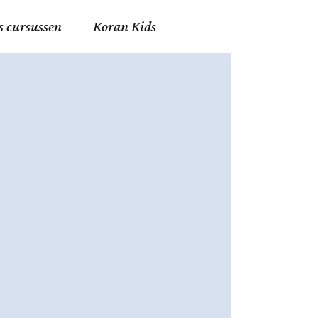
s cursussen
Koran Kids
en in Allah
in de Islam
g
erij in Mekka
essen
et Mohammed
tm 06
nente Geleerden
.nl
ingen in de Islam
ran
h en Fiqh