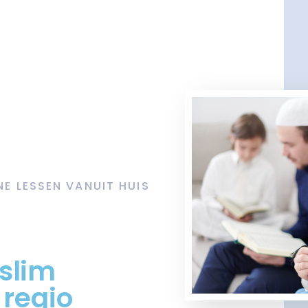
NE LESSEN VANUIT HUIS
slim
 regio