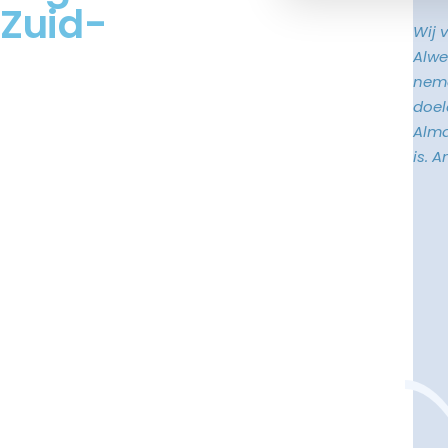
Zuid-
Wij 
Alwe
neme
doele
Alma
is. 