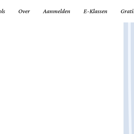
ols
Over
Aanmelden
E-Klassen
Grati
ida an-Nouraaniyyah
FAQ
Junior zater-woensdag
Gelov
an tajwied fonetisch
Contact
Junior zon-donderdag
Jezus 
ran leren memoriseren
Stichting Tawfiq
Koran maan-donderda
Afgod
 Schone Namen van Allah
Privacyverklaring
Qaidatu Nooraanyah L
Profe
st met islamitische termen
Algemene Voorwaarden
Arabisch voor niv. 01 
Promi
Vakanties Tawfiq 2025-
Docenten Login Tawfiq
Strom
2026
De Ko
Hadit