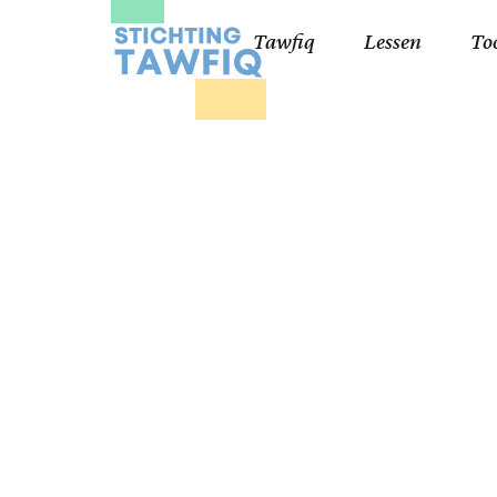
Tawfiq
Lessen
To
Lessen kinderen
Qa
Cursisten 18+
Kor
Ko
99
Lij