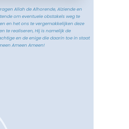
vragen Allah de Alhorende, Alziende en
tende om eventuele obstakels weg te
n en het ons te vergemakkelijken deze
n te realiseren, Hij is namelijk de
chtige en de enige die daarin toe in staat
Ameen Ameen Ameen!