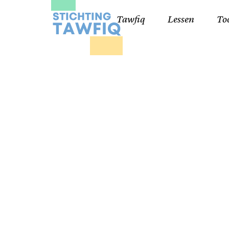
Tawfiq
Lessen
To
Lessen kinderen
Qa
Cursisten 18+
Kor
Ko
99
Lij