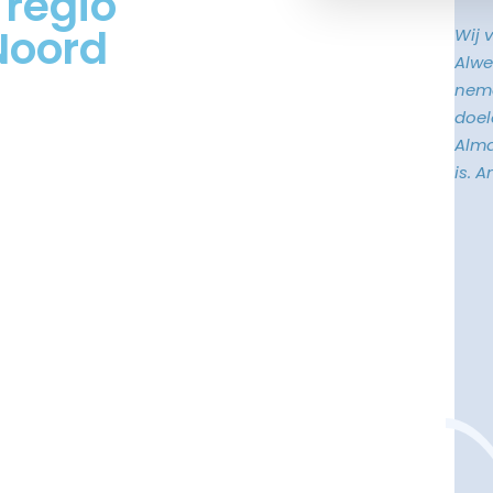
 regio
Noord
Wij 
Alwe
neme
doele
Alma
is. 