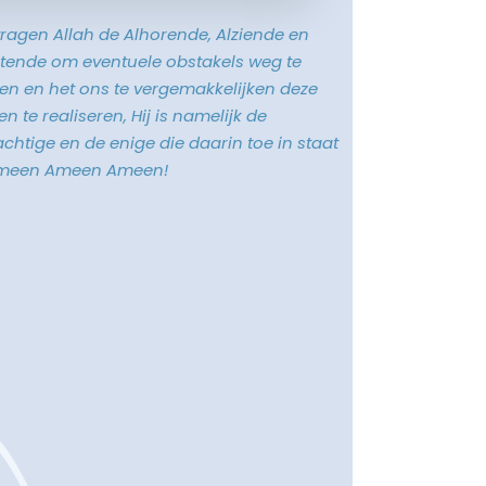
vragen Allah de Alhorende, Alziende en
tende om eventuele obstakels weg te
n en het ons te vergemakkelijken deze
n te realiseren, Hij is namelijk de
chtige en de enige die daarin toe in staat
Ameen Ameen Ameen!