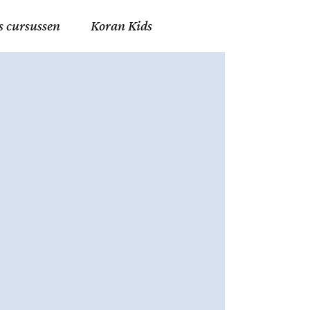
s cursussen
Koran Kids
en in Allah
in de Islam
g
erij in Mekka
essen
et Mohammed
tm 06
nente Geleerden
.nl
ingen in de Islam
ran
h en Fiqh