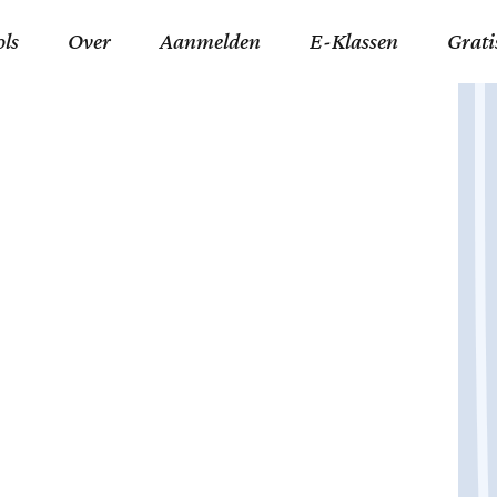
ols
Over
Aanmelden
E-Klassen
Grati
ida an-Nouraaniyyah
FAQ
Junior zater-woensdag
Gelov
an tajwied fonetisch
Contact
Junior zon-donderdag
Jezus 
ran leren memoriseren
Stichting Tawfiq
Koran maan-donderda
Afgod
 Schone Namen van Allah
Privacyverklaring
Qaidatu Nooraanyah L
Profe
st met islamitische termen
Algemene Voorwaarden
Arabisch voor niv. 01 
Promi
Vakanties Tawfiq 2025-
Docenten Login Tawfiq
Strom
2026
De Ko
Hadit