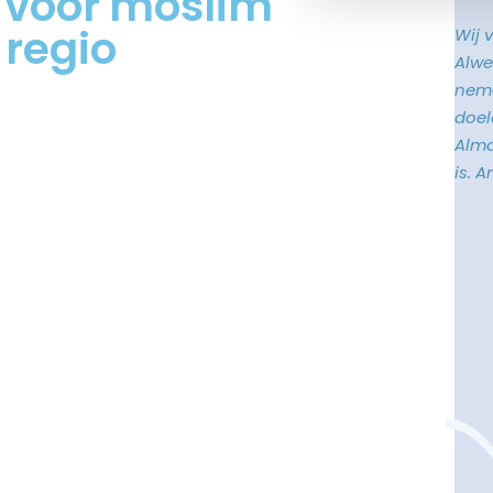
g voor moslim
 regio
Wij 
Alwe
neme
doele
Alma
is. 