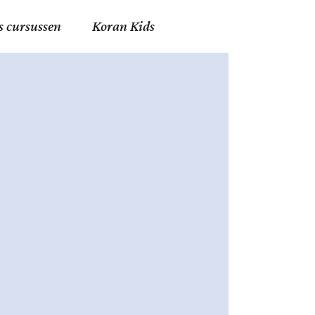
s cursussen
Koran Kids
en in Allah
in de Islam
g
erij in Mekka
essen
et Mohammed
tm 06
nente Geleerden
.nl
ingen in de Islam
ran
h en Fiqh