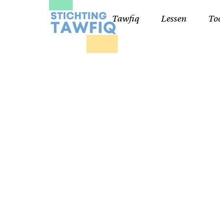
Tawfiq
Lessen
To
Lessen kinderen
Qa
Cursisten 18+
Kor
Ko
99
Lij