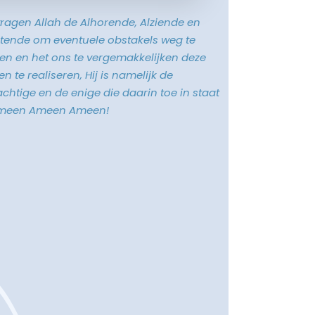
vragen Allah de Alhorende, Alziende en
tende om eventuele obstakels weg te
n en het ons te vergemakkelijken deze
n te realiseren, Hij is namelijk de
chtige en de enige die daarin toe in staat
Ameen Ameen Ameen!