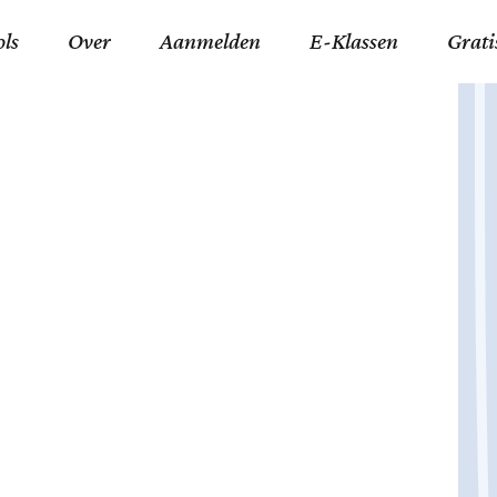
ols
Over
Aanmelden
E-Klassen
Grati
ida an-Nouraaniyyah
FAQ
Junior zater-woensdag
Gelov
an tajwied fonetisch
Contact
Junior zon-donderdag
Jezus 
ran leren memoriseren
Stichting Tawfiq
Koran maan-donderda
Afgod
 Schone Namen van Allah
Privacyverklaring
Qaidatu Nooraanyah L
Profe
st met islamitische termen
Algemene Voorwaarden
Arabisch voor niv. 01 
Promi
Vakanties Tawfiq 2025-
Docenten Login Tawfiq
Strom
2026
De Ko
Hadit