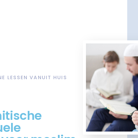
NE LESSEN VANUIT HUIS
itische
uele