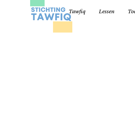
Tawfiq
Lessen
To
Lessen kinderen
Qa
Cursisten 18+
Kor
Ko
99
Lij