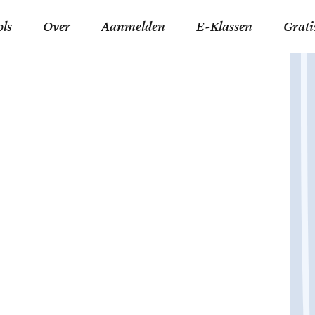
ols
Over
Aanmelden
E-Klassen
Grati
ida an-Nouraaniyyah
FAQ
Junior zater-woensdag
Gelov
an tajwied fonetisch
Contact
Junior zon-donderdag
Jezus 
ran leren memoriseren
Stichting Tawfiq
Koran maan-donderda
Afgod
 Schone Namen van Allah
Privacyverklaring
Qaidatu Nooraanyah L
Profe
st met islamitische termen
Algemene Voorwaarden
Arabisch voor niv. 01 
Promi
Vakanties Tawfiq 2025-
Docenten Login Tawfiq
Strom
2026
De Ko
Hadit