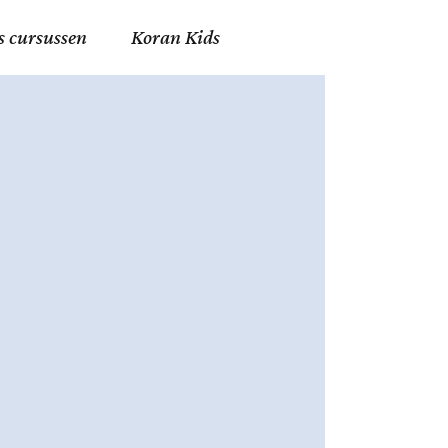
s cursussen
Koran Kids
en in Allah
in de Islam
g
erij in Mekka
essen
et Mohammed
tm 06
nente Geleerden
.nl
ingen in de Islam
ran
h en Fiqh