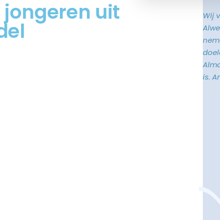
 jongeren uit
Wij 
del
Alwe
neme
doele
Alma
is. 