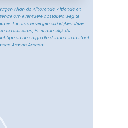
vragen Allah de Alhorende, Alziende en
tende om eventuele obstakels weg te
n en het ons te vergemakkelijken deze
n te realiseren, Hij is namelijk de
chtige en de enige die daarin toe in staat
Ameen Ameen Ameen!