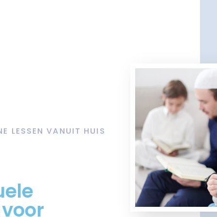
NE LESSEN VANUIT HUIS
uele
 voor