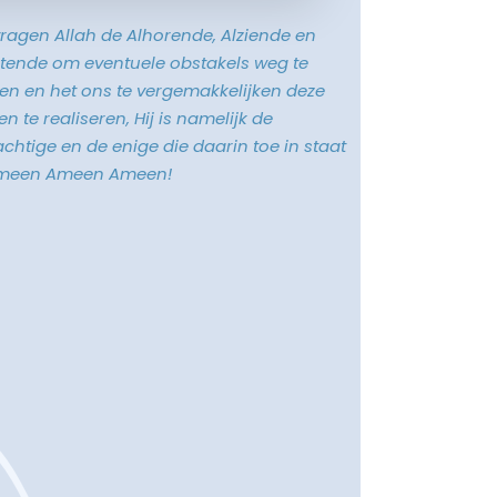
vragen Allah de Alhorende, Alziende en
tende om eventuele obstakels weg te
n en het ons te vergemakkelijken deze
n te realiseren, Hij is namelijk de
chtige en de enige die daarin toe in staat
Ameen Ameen Ameen!