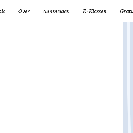
ols
Over
Aanmelden
E-Klassen
Grati
ida an-Nouraaniyyah
FAQ
Junior zater-woensdag
Gelov
an tajwied fonetisch
Contact
Junior zon-donderdag
Jezus 
ran leren memoriseren
Stichting Tawfiq
Koran maan-donderda
Afgod
 Schone Namen van Allah
Privacyverklaring
Qaidatu Nooraanyah L
Profe
st met islamitische termen
Algemene Voorwaarden
Arabisch voor niv. 01 
Promi
Vakanties Tawfiq 2025-
Docenten Login Tawfiq
Strom
2026
De Ko
Hadit