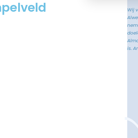
mpelveld
Wij 
Alwe
neme
doele
Alma
is. 