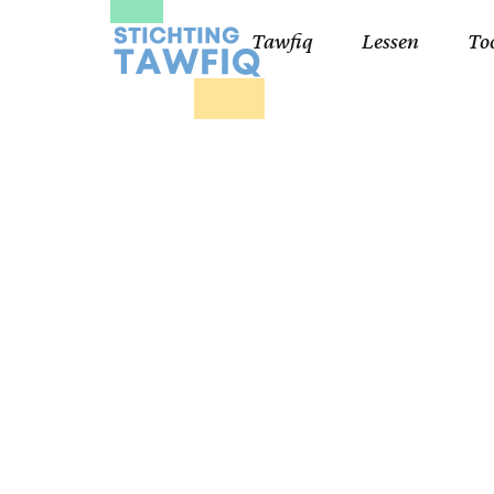
Tawfiq
Lessen
To
Lessen kinderen
Qa
Cursisten 18+
Kor
Ko
99
Lij