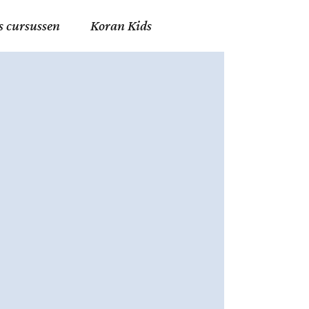
s cursussen
Koran Kids
en in Allah
in de Islam
g
erij in Mekka
essen
et Mohammed
tm 06
nente Geleerden
.nl
ingen in de Islam
ran
h en Fiqh