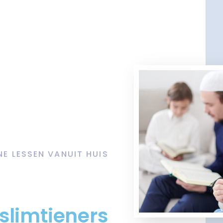
NE LESSEN VANUIT HUIS
slimtieners