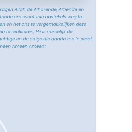
vragen Allah de Alhorende, Alziende en
tende om eventuele obstakels weg te
n en het ons te vergemakkelijken deze
n te realiseren, Hij is namelijk de
chtige en de enige die daarin toe in staat
Ameen Ameen Ameen!