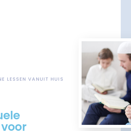
NE LESSEN VANUIT HUIS
uele
 voor