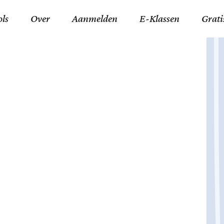
ols
Over
Aanmelden
E-Klassen
Grati
ida an-Nouraaniyyah
FAQ
Junior zater-woensdag
Gelov
an tajwied fonetisch
Contact
Junior zon-donderdag
Jezus 
ran leren memoriseren
Stichting Tawfiq
Koran maan-donderda
Afgod
 Schone Namen van Allah
Privacyverklaring
Qaidatu Nooraanyah L
Profe
st met islamitische termen
Algemene Voorwaarden
Arabisch voor niv. 01 
Promi
Vakanties Tawfiq 2025-
Docenten Login Tawfiq
Strom
2026
De Ko
Hadit