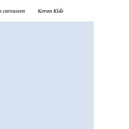
s cursussen
Koran Kids
en in Allah
in de Islam
g
erij in Mekka
essen
et Mohammed
tm 06
nente Geleerden
.nl
ingen in de Islam
ran
h en Fiqh