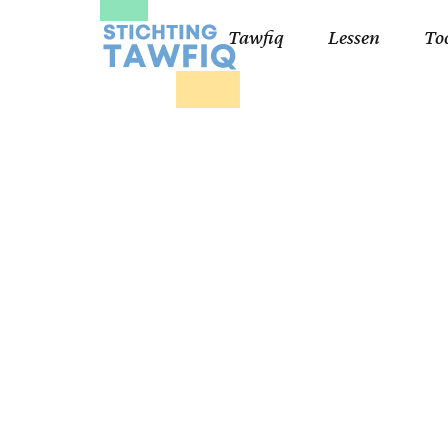
Tawfiq
Lessen
To
Lessen kinderen
Qa
Cursisten 18+
Kor
Ko
99
Lij