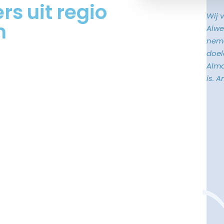
s uit regio
Wij 
n
Alwe
neme
doele
Alma
is. 