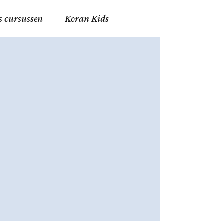
s cursussen
Koran Kids
en in Allah
in de Islam
g
erij in Mekka
essen
et Mohammed
tm 06
nente Geleerden
.nl
ingen in de Islam
ran
h en Fiqh