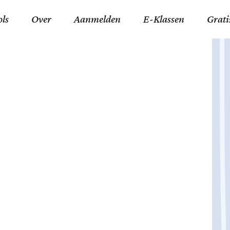
ols
Over
Aanmelden
E-Klassen
Grati
ida an-Nouraaniyyah
FAQ
Junior zater-woensdag
Gelov
an tajwied fonetisch
Contact
Junior zon-donderdag
Jezus 
ran leren memoriseren
Stichting Tawfiq
Koran maan-donderda
Afgod
 Schone Namen van Allah
Privacyverklaring
Qaidatu Nooraanyah L
Profe
st met islamitische termen
Algemene Voorwaarden
Arabisch voor niv. 01 
Promi
Vakanties Tawfiq 2025-
Docenten Login Tawfiq
Strom
2026
De Ko
Hadit