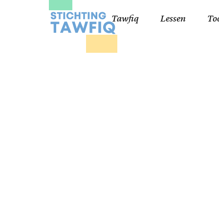
Tawfiq
Lessen
To
Lessen kinderen
Qa
Cursisten 18+
Kor
Ko
99
Lij