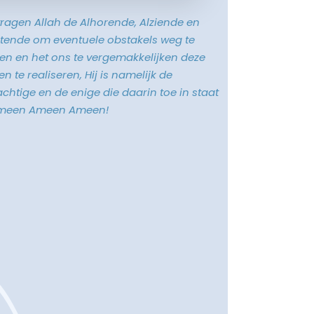
vragen Allah de Alhorende, Alziende en
tende om eventuele obstakels weg te
n en het ons te vergemakkelijken deze
n te realiseren, Hij is namelijk de
chtige en de enige die daarin toe in staat
Ameen Ameen Ameen!