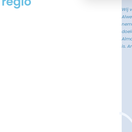
 regio
Wij 
Alwe
neme
doele
Alma
is. 