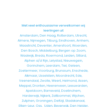
Met veel enthousiasme verwelkomen wij
leerlingen uit
Amsterdam, Den Haag, Rotterdam, Utrecht,
Almere, Nijmegen, Tilburg, Eindhoven, Arnhem,
Maastricht, Deventer, Amersfoort, Woerden,
Den Bosch, Middelburg, Bergen op Zoom,
Waalwijk, Breda, Roermond, Leiden, Sittard,
Alphen a/d Rijn, Lelystad, Nieuwegein,
Gorinchem, Leerdam, Tiel, Geleen,
Zoetermeer, Voorburg, Brunssum, Enschede,
Alkmaar, IJsselstein, Moordrecht, Ede,
Veenendaal, Zwolle, Weert, Helmond, Assen,
Meppel, Dronten, Heerenveen, Leeuwarden,
Apeldoorn, Barneveld, Doetinchem,
Harderwijk, Nijkerk, Zaltbommel, Wijchen,
Zutphen, Groningen, Delfzijl, Stadskanaal,
Etten-Leur, Oss, Uden, Beverwijk, Den Helder,