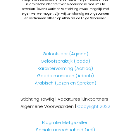
islamitische identiteit van Nederlandse moslims te
bewaken. Tevens werkt onze stichting zoveel mogelijk met
eigen werkvermogen, zijn vrij, zelfstandig en ongebonden
en vertrouwen alleen op Allah als de Enige Voorziener.
Geloofsleer (Aqieda)
Geloofspraktijk (Ibada)
Karaktervorming (Achlaq)
Goede manieren (Adaab)
Arabisch (Lezen en Spreken)
Stichting Tawfiq
|
Vacatures
|
Linkpartners
|
Algemene Voorwaarden
|
Copyright 2022
Biografie Metgezellen
Sociale gerechtigheid (Adl)