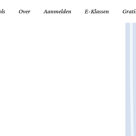
ols
Over
Aanmelden
E-Klassen
Grati
ida an-Nouraaniyyah
FAQ
Junior zater-woensdag
Gelov
an tajwied fonetisch
Contact
Junior zon-donderdag
Jezus 
ran leren memoriseren
Stichting Tawfiq
Koran maan-donderda
Afgod
 Schone Namen van Allah
Privacyverklaring
Qaidatu Nooraanyah L
Profe
st met islamitische termen
Algemene Voorwaarden
Arabisch voor niv. 01 
Promi
Vakanties Tawfiq 2025-
Docenten Login Tawfiq
Strom
2026
De Ko
Hadit