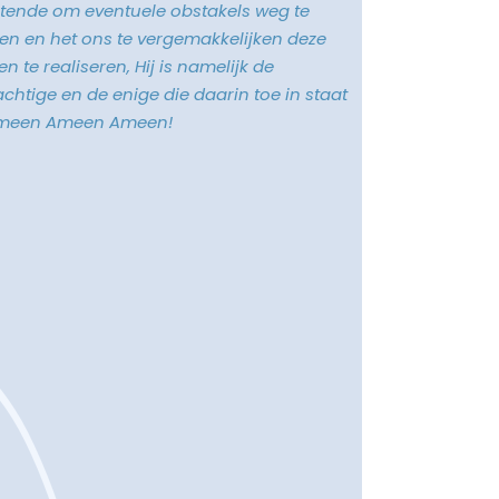
tende om eventuele obstakels weg te
n en het ons te vergemakkelijken deze
n te realiseren, Hij is namelijk de
chtige en de enige die daarin toe in staat
Ameen Ameen Ameen!