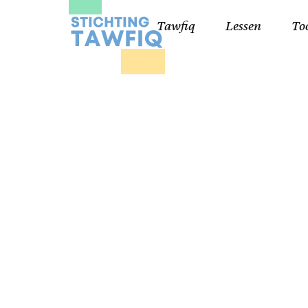
Tawfiq
Lessen
To
Lessen kinderen
Qa
Cursisten 18+
Kor
Ko
99
Lij