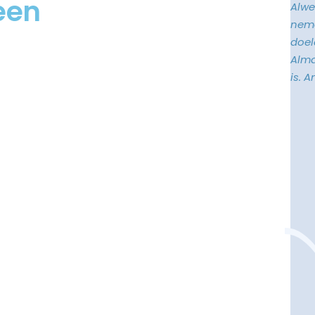
een
Alwe
neme
doele
Alma
is. 