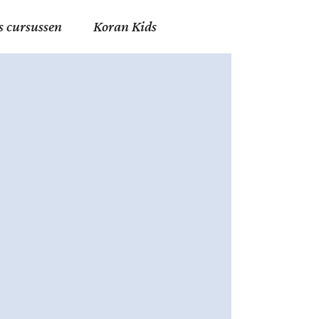
s cursussen
Koran Kids
en in Allah
in de Islam
g
erij in Mekka
essen
et Mohammed
tm 06
nente Geleerden
.nl
ingen in de Islam
ran
h en Fiqh