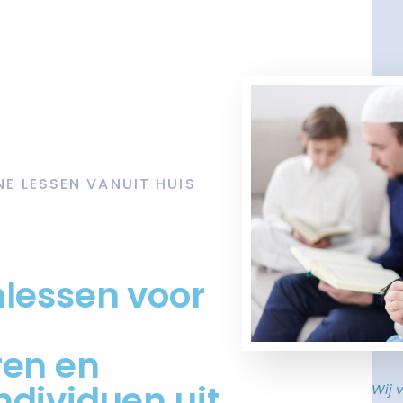
NE LESSEN VANUIT HUIS
mlessen voor
ren en
ndividuen uit
Wij 