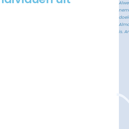
Alwe
neme
doele
Alma
is. 