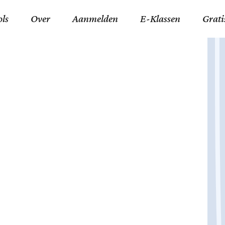
ols
Over
Aanmelden
E-Klassen
Grati
ida an-Nouraaniyyah
FAQ
Junior zater-woensdag
Gelov
an tajwied fonetisch
Contact
Junior zon-donderdag
Jezus 
ran leren memoriseren
Stichting Tawfiq
Koran maan-donderda
Afgod
 Schone Namen van Allah
Privacyverklaring
Qaidatu Nooraanyah L
Profe
st met islamitische termen
Algemene Voorwaarden
Arabisch voor niv. 01 
Promi
Vakanties Tawfiq 2025-
Docenten Login Tawfiq
Strom
2026
De Ko
Hadit