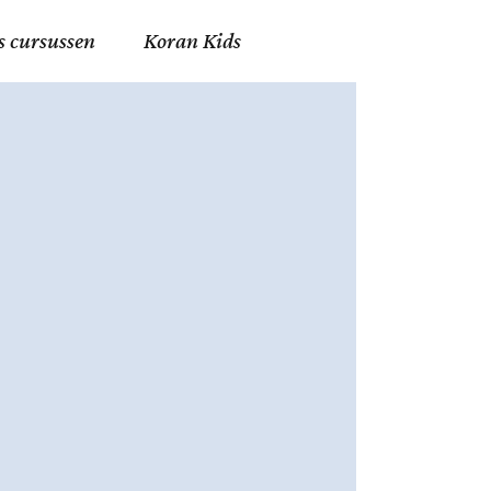
s cursussen
Koran Kids
en in Allah
in de Islam
g
erij in Mekka
essen
et Mohammed
tm 06
nente Geleerden
.nl
ingen in de Islam
ran
h en Fiqh