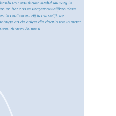
tende om eventuele obstakels weg te
n en het ons te vergemakkelijken deze
n te realiseren, Hij is namelijk de
chtige en de enige die daarin toe in staat
Ameen Ameen Ameen!