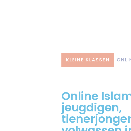
KLEINE KLASSEN
ONLI
Online Isla
jeugdigen,
tienerjonge
volwassen i