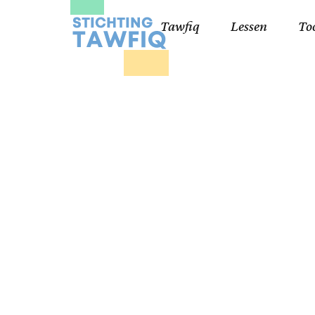
Tawfiq
Lessen
To
Lessen kinderen
Qa
Cursisten 18+
Kor
Ko
99
Lij